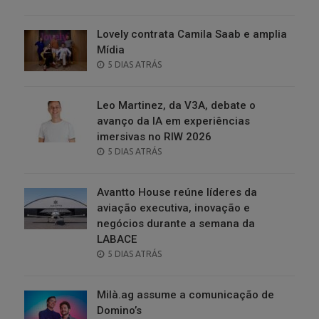
ON
Lovely contrata Camila Saab e amplia
Mídia
POSTED
5 DIAS ATRÁS
ON
Leo Martinez, da V3A, debate o
avanço da IA em experiências
imersivas no RIW 2026
POSTED
5 DIAS ATRÁS
ON
Avantto House reúne líderes da
aviação executiva, inovação e
negócios durante a semana da
LABACE
POSTED
5 DIAS ATRÁS
ON
Milà.ag assume a comunicação de
Domino’s