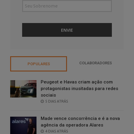
COLABORADORES
POPULARES
Peugeot e Havas criam ação com
protagonistas inusitadas para redes
sociais
POSTED
5 DIAS ATRÁS
ON
Made vence concorrência e é a nova
agência da operadora Alares
POSTED
4 DIAS ATRÁS