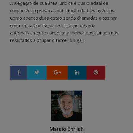
A alegação de sua área jurídica é que o edital de
concorrência previa a contratação de três agências.
Como apenas duas estão sendo chamadas a assinar
contrato, a Comissão de Licitação deveria
automaticamente convocar a melhor posicionada nos
resultados a ocupar o terceiro lugar.
Google+
LinkedIn
Pinterest
S
T
h
w
a
e
r
e
e
t
Marcio Ehrlich