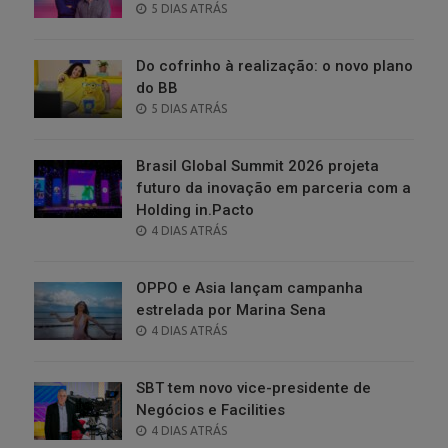
POSTED
5 DIAS ATRÁS
ON
Do cofrinho à realização: o novo plano
do BB
POSTED
5 DIAS ATRÁS
ON
Brasil Global Summit 2026 projeta
futuro da inovação em parceria com a
Holding in.Pacto
POSTED
4 DIAS ATRÁS
ON
OPPO e Asia lançam campanha
estrelada por Marina Sena
POSTED
4 DIAS ATRÁS
ON
SBT tem novo vice-presidente de
Negócios e Facilities
POSTED
4 DIAS ATRÁS