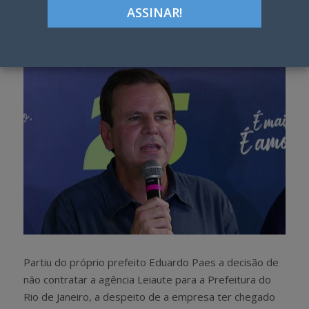
Google+
LinkedIn
Pinterest
S
T
h
w
a
e
r
e
e
t
Partiu do próprio prefeito Eduardo Paes a decisão de
não contratar a agência Leiaute para a Prefeitura do
Rio de Janeiro, a despeito de a empresa ter chegado