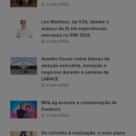
POSTED
5 DIAS ATRÁS
ON
Leo Martinez, da V3A, debate o
avanço da IA em experiências
imersivas no RIW 2026
POSTED
5 DIAS ATRÁS
ON
Avantto House reúne líderes da
aviação executiva, inovação e
negócios durante a semana da
LABACE
POSTED
5 DIAS ATRÁS
ON
Milà.ag assume a comunicação de
Domino’s
POSTED
5 DIAS ATRÁS
ON
Do cofrinho à realização: o novo plano