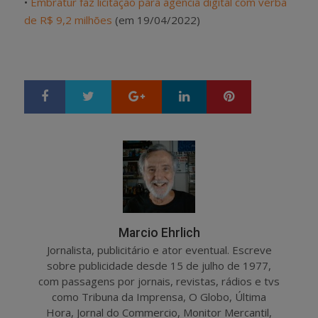
•
Embratur faz licitação para agência digital com verba
de R$ 9,2 milhões
(em 19/04/2022)
Google+
LinkedIn
Pinterest
S
T
h
w
a
e
r
e
e
t
Marcio Ehrlich
Jornalista, publicitário e ator eventual. Escreve
sobre publicidade desde 15 de julho de 1977,
com passagens por jornais, revistas, rádios e tvs
como Tribuna da Imprensa, O Globo, Última
Hora, Jornal do Commercio, Monitor Mercantil,