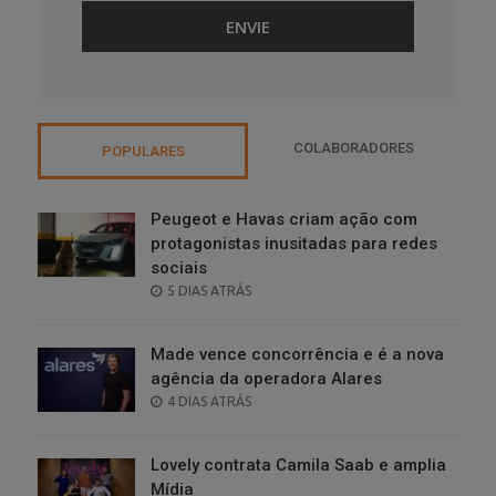
COLABORADORES
POPULARES
Peugeot e Havas criam ação com
protagonistas inusitadas para redes
sociais
POSTED
5 DIAS ATRÁS
ON
Made vence concorrência e é a nova
agência da operadora Alares
POSTED
4 DIAS ATRÁS
ON
Lovely contrata Camila Saab e amplia
Mídia