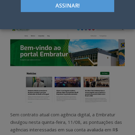
Google+
LinkedIn
Pinterest
S
T
h
w
a
e
r
e
e
t
Sem contrato atual com agência digital, a Embratur
divulgou nesta quinta-feira, 11/08, as pontuações das
agências interessadas em sua conta avaliada em R$