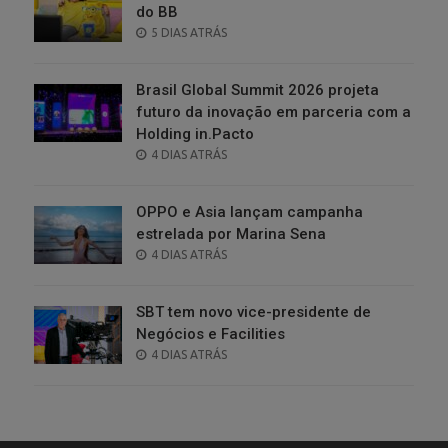
do BB
POSTED
5 DIAS ATRÁS
ON
Brasil Global Summit 2026 projeta
futuro da inovação em parceria com a
Holding in.Pacto
POSTED
4 DIAS ATRÁS
ON
OPPO e Asia lançam campanha
estrelada por Marina Sena
POSTED
4 DIAS ATRÁS
ON
SBT tem novo vice-presidente de
Negócios e Facilities
POSTED
4 DIAS ATRÁS
ON