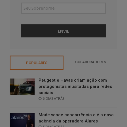
COLABORADORES
POPULARES
Peugeot e Havas criam ação com
protagonistas inusitadas para redes
sociais
POSTED
6 DIAS ATRÁS
ON
Made vence concorrência e é a nova
agência da operadora Alares
POSTED
5 DIAS ATRÁS