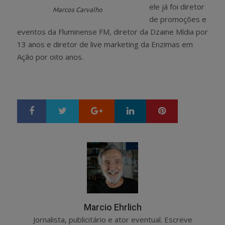
ele já foi diretor
Marcos Carvalho
de promoções e
eventos da Fluminense FM, diretor da Dzaine Mídia por
13 anos e diretor de live marketing da Enzimas em
Ação por oito anos.
Google+
LinkedIn
Pinterest
S
T
h
w
a
e
r
e
e
t
Marcio Ehrlich
Jornalista, publicitário e ator eventual. Escreve