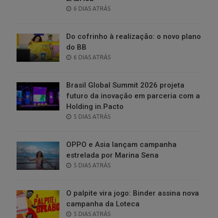
POSTED
6 DIAS ATRÁS
ON
Do cofrinho à realização: o novo plano
do BB
POSTED
6 DIAS ATRÁS
ON
Brasil Global Summit 2026 projeta
futuro da inovação em parceria com a
Holding in.Pacto
POSTED
5 DIAS ATRÁS
ON
OPPO e Asia lançam campanha
estrelada por Marina Sena
POSTED
5 DIAS ATRÁS
ON
O palpite vira jogo: Binder assina nova
campanha da Loteca
POSTED
5 DIAS ATRÁS