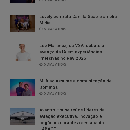
ON
Lovely contrata Camila Saab e amplia
Mídia
POSTED
6 DIAS ATRÁS
ON
Leo Martinez, da V3A, debate o
avanço da IA em experiências
imersivas no RIW 2026
POSTED
6 DIAS ATRÁS
ON
Milà.ag assume a comunicação de
Domino’s
POSTED
6 DIAS ATRÁS
ON
Avantto House reúne líderes da
aviação executiva, inovação e
negócios durante a semana da
LABACE