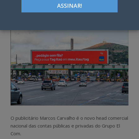
Google+
LinkedIn
Pinterest
S
T
h
w
a
e
r
e
e
t
O publicitário Marcos Carvalho é o novo head comercial
nacional das contas públicas e privadas do Grupo El
Com.