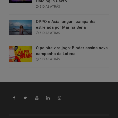
Holding in.Pacto
POSTED
5 DIAS ATRÁS
ON
OPPO e Asia lançam campanha
estrelada por Marina Sena
POSTED
5 DIAS ATRÁS
ON
O palpite vira jogo: Binder assina nova
campanha da Loteca
POSTED
5 DIAS ATRÁS
ON