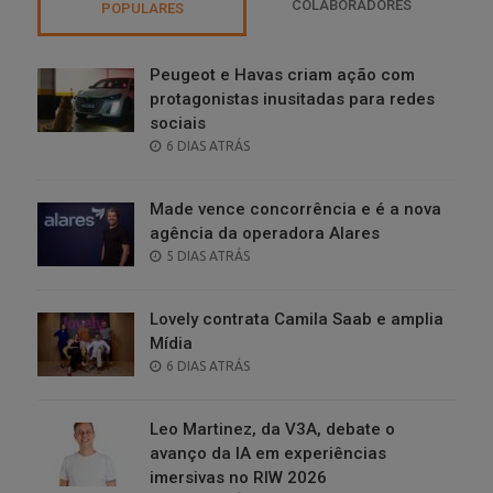
COLABORADORES
POPULARES
Peugeot e Havas criam ação com
protagonistas inusitadas para redes
sociais
POSTED
6 DIAS ATRÁS
ON
Made vence concorrência e é a nova
agência da operadora Alares
POSTED
5 DIAS ATRÁS
ON
Lovely contrata Camila Saab e amplia
Mídia
POSTED
6 DIAS ATRÁS
ON
Leo Martinez, da V3A, debate o
avanço da IA em experiências
imersivas no RIW 2026