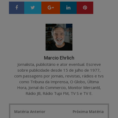
Google+
LinkedIn
Pinterest
S
T
h
w
a
e
r
e
e
t
Marcio Ehrlich
Jornalista, publicitário e ator eventual. Escreve
sobre publicidade desde 15 de julho de 1977,
com passagens por jornais, revistas, rádios e tvs
como Tribuna da Imprensa, O Globo, Última
Hora, Jornal do Commercio, Monitor Mercantil,
Rádio JB, Rádio Tupi FM, TV S e TV E.
Post
Matéria Anterior
Próxima Matéria
navigation