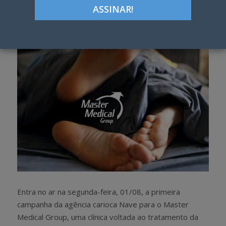
Google+
LinkedIn
Pinterest
S
T
h
w
a
e
r
e
e
t
Entra no ar na segunda-feira, 01/08, a primeira
campanha da agência carioca Nave para o Master
Medical Group, uma clínica voltada ao tratamento da