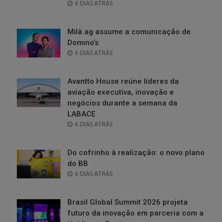
POSTED
6 DIAS ATRÁS
ON
Milà.ag assume a comunicação de
Domino’s
POSTED
6 DIAS ATRÁS
ON
Avantto House reúne líderes da
aviação executiva, inovação e
negócios durante a semana da
LABACE
POSTED
6 DIAS ATRÁS
ON
Do cofrinho à realização: o novo plano
do BB
POSTED
6 DIAS ATRÁS
ON
Brasil Global Summit 2026 projeta
futuro da inovação em parceria com a