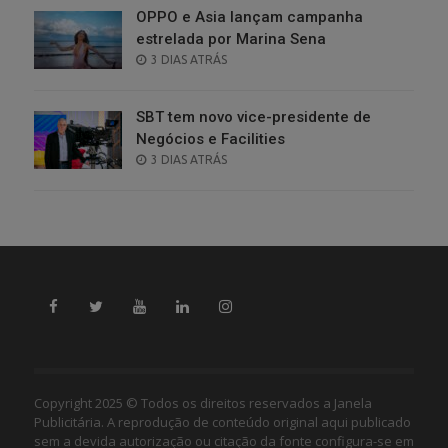
OPPO e Asia lançam campanha
estrelada por Marina Sena
POSTED
3 DIAS ATRÁS
ON
SBT tem novo vice-presidente de
Negócios e Facilities
POSTED
3 DIAS ATRÁS
ON
Copyright 2025 © Todos os direitos reservados a Janela
Publicitária. A reprodução de conteúdo original aqui publicado
sem a devida autorização ou citação da fonte configura-se em