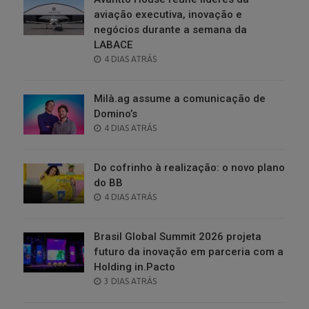
aviação executiva, inovação e
negócios durante a semana da
LABACE
POSTED
4 DIAS ATRÁS
ON
Milà.ag assume a comunicação de
Domino’s
POSTED
4 DIAS ATRÁS
ON
Do cofrinho à realização: o novo plano
do BB
POSTED
4 DIAS ATRÁS
ON
Brasil Global Summit 2026 projeta
futuro da inovação em parceria com a
Holding in.Pacto
POSTED
3 DIAS ATRÁS
ON