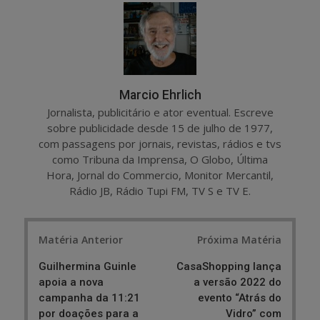
r
e
e
t
Marcio Ehrlich
Jornalista, publicitário e ator eventual. Escreve
sobre publicidade desde 15 de julho de 1977,
com passagens por jornais, revistas, rádios e tvs
como Tribuna da Imprensa, O Globo, Última
Hora, Jornal do Commercio, Monitor Mercantil,
Rádio JB, Rádio Tupi FM, TV S e TV E.
Post
Matéria Anterior
Próxima Matéria
navigation
Guilhermina Guinle
CasaShopping lança
apoia a nova
a versão 2022 do
campanha da 11:21
evento “Atrás do
por doações para a
Vidro” com