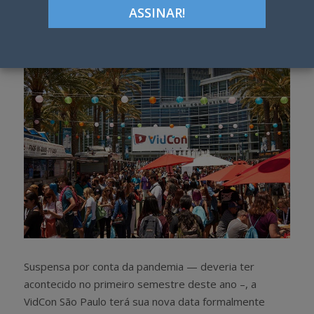
Google+
LinkedIn
Pinterest
S
T
h
w
a
e
r
e
e
t
Suspensa por conta da pandemia — deveria ter
acontecido no primeiro semestre deste ano –, a
VidCon São Paulo terá sua nova data formalmente