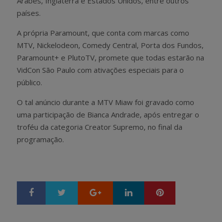
Árabes, Inglaterra e Estados Unidos, entre outros
países.
A própria Paramount, que conta com marcas como
MTV, Nickelodeon, Comedy Central, Porta dos Fundos,
Paramount+ e PlutoTV, promete que todas estarão na
VidCon São Paulo com ativações especiais para o
público.
O tal anúncio durante a MTV Miaw foi gravado como
uma participação de Bianca Andrade, após entregar o
troféu da categoria Creator Supremo, no final da
programação.
Google+
LinkedIn
Pinterest
S
T
h
w
a
e