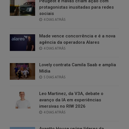
Peugeot e Havas criam ação com
protagonistas inusitadas para redes
sociais
POSTED
4 DIAS ATRÁS
ON
Made vence concorrência e é a nova
agência da operadora Alares
POSTED
4 DIAS ATRÁS
ON
Lovely contrata Camila Saab e amplia
Mídia
POSTED
5 DIAS ATRÁS
ON
Leo Martinez, da V3A, debate o
avanço da IA em experiências
imersivas no RIW 2026
POSTED
4 DIAS ATRÁS
ON
Avantto House reúne líderes da