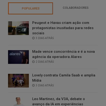
COLABORADORES
POPULARES
Peugeot e Havas criam ação com
protagonistas inusitadas para redes
sociais
POSTED
3 DIAS ATRÁS
ON
Made vence concorrência e é a nova
agência da operadora Alares
POSTED
2 DIAS ATRÁS
ON
Lovely contrata Camila Saab e amplia
Mídia
POSTED
3 DIAS ATRÁS
ON
Leo Martinez, da V3A, debate o
avanço da IA em experiências