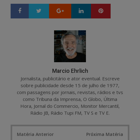
Google+
LinkedIn
Pinterest
S
T
h
w
a
e
r
e
e
t
Marcio Ehrlich
Jornalista, publicitário e ator eventual. Escreve
sobre publicidade desde 15 de julho de 1977,
com passagens por jornais, revistas, rádios e tvs
como Tribuna da Imprensa, O Globo, Última
Hora, Jornal do Commercio, Monitor Mercantil,
Rádio JB, Rádio Tupi FM, TV S e TV E.
Post
Matéria Anterior
Próxima Matéria
navigation