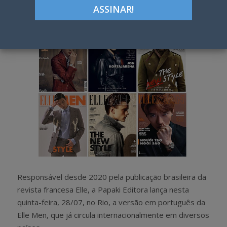
h
w
a
e
r
e
e
t
Responsável desde 2020 pela publicação brasileira da
revista francesa Elle, a Papaki Editora lança nesta
quinta-feira, 28/07, no Rio, a versão em português da
Elle Men, que já circula internacionalmente em diversos