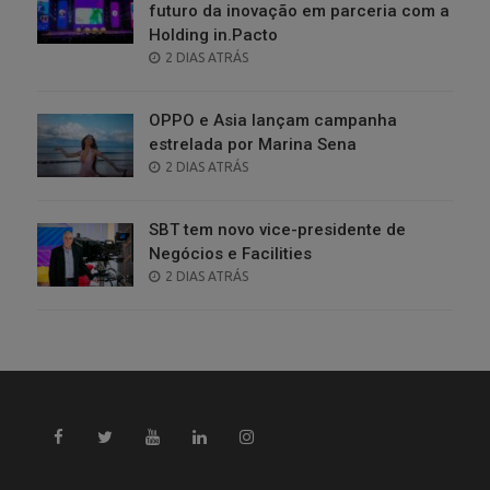
futuro da inovação em parceria com a
Holding in.Pacto
POSTED
2 DIAS ATRÁS
ON
OPPO e Asia lançam campanha
estrelada por Marina Sena
POSTED
2 DIAS ATRÁS
ON
SBT tem novo vice-presidente de
Negócios e Facilities
POSTED
2 DIAS ATRÁS
ON