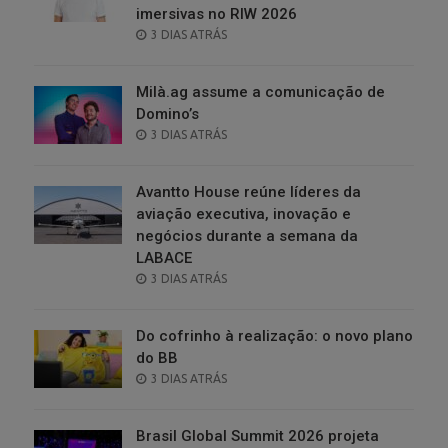
imersivas no RIW 2026
POSTED
3 DIAS ATRÁS
ON
Milà.ag assume a comunicação de
Domino’s
POSTED
3 DIAS ATRÁS
ON
Avantto House reúne líderes da
aviação executiva, inovação e
negócios durante a semana da
LABACE
POSTED
3 DIAS ATRÁS
ON
Do cofrinho à realização: o novo plano
do BB
POSTED
3 DIAS ATRÁS
ON
Brasil Global Summit 2026 projeta