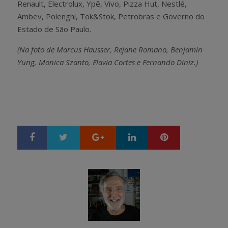
Renault, Electrolux, Ypê, Vivo, Pizza Hut, Nestlé,
Ambev, Polenghi, Tok&Stok, Petrobras e Governo do
Estado de São Paulo.
(Na foto de Marcus Hausser, Rejane Romano, Benjamin
Yung, Monica Szanto, Flavia Cortes e Fernando Diniz.)
Google+
LinkedIn
Pinterest
S
T
h
w
a
e
r
e
e
t