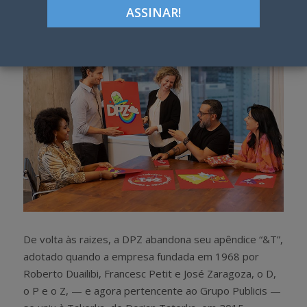
h
w
a
e
r
e
e
t
De volta às raizes, a DPZ abandona seu apêndice “&T”,
adotado quando a empresa fundada em 1968 por
Roberto Duailibi, Francesc Petit e José Zaragoza, o D,
o P e o Z, — e agora pertencente ao Grupo Publicis —