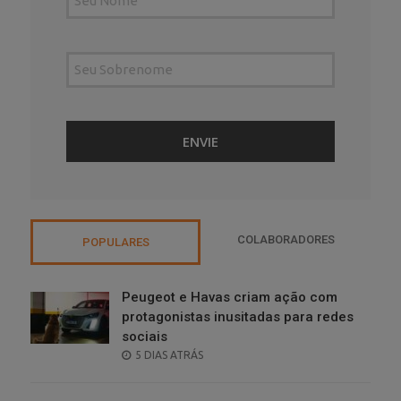
COLABORADORES
POPULARES
Peugeot e Havas criam ação com
protagonistas inusitadas para redes
sociais
POSTED
5 DIAS ATRÁS
ON