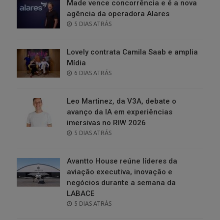
Made vence concorrência e é a nova
agência da operadora Alares
POSTED
5 DIAS ATRÁS
ON
Lovely contrata Camila Saab e amplia
Mídia
POSTED
6 DIAS ATRÁS
ON
Leo Martinez, da V3A, debate o
avanço da IA em experiências
imersivas no RIW 2026
POSTED
5 DIAS ATRÁS
ON
Avantto House reúne líderes da
aviação executiva, inovação e
negócios durante a semana da
LABACE
POSTED
5 DIAS ATRÁS
ON