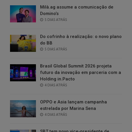
Milà.ag assume a comunicação de
Domino’s
POSTED
5 DIAS ATRÁS
ON
Do cofrinho à realização: o novo plano
do BB
POSTED
5 DIAS ATRÁS
ON
Brasil Global Summit 2026 projeta
futuro da inovação em parceria com a
Holding in.Pacto
POSTED
4 DIAS ATRÁS
ON
OPPO e Asia lançam campanha
estrelada por Marina Sena
POSTED
4 DIAS ATRÁS
ON
SBT tem novo vice-presidente de