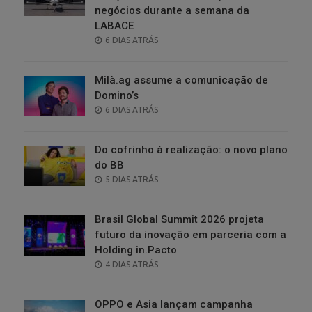
negócios durante a semana da
LABACE
POSTED
6 DIAS ATRÁS
ON
Milà.ag assume a comunicação de
Domino’s
POSTED
6 DIAS ATRÁS
ON
Do cofrinho à realização: o novo plano
do BB
POSTED
5 DIAS ATRÁS
ON
Brasil Global Summit 2026 projeta
futuro da inovação em parceria com a
Holding in.Pacto
POSTED
4 DIAS ATRÁS
ON
OPPO e Asia lançam campanha