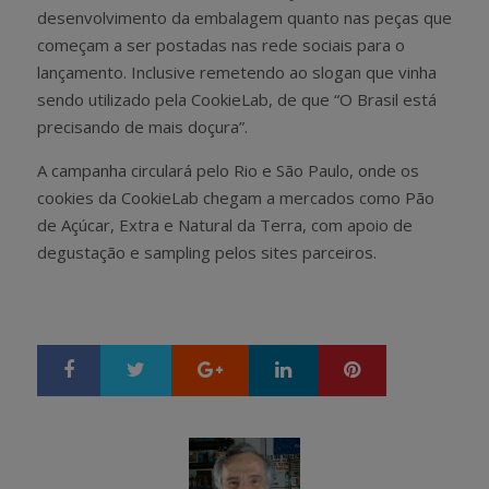
desenvolvimento da embalagem quanto nas peças que
começam a ser postadas nas rede sociais para o
lançamento. Inclusive remetendo ao slogan que vinha
sendo utilizado pela CookieLab, de que “O Brasil está
precisando de mais doçura”.
A campanha circulará pelo Rio e São Paulo, onde os
cookies da CookieLab chegam a mercados como Pão
de Açúcar, Extra e Natural da Terra, com apoio de
degustação e sampling pelos sites parceiros.
Google+
LinkedIn
Pinterest
S
T
h
w
a
e
r
e
e
t