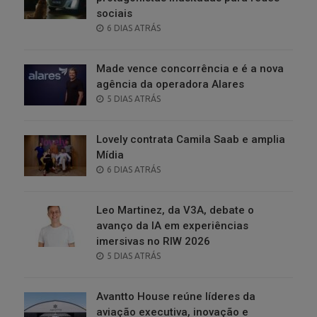
sociais
POSTED
6 DIAS ATRÁS
ON
Made vence concorrência e é a nova
agência da operadora Alares
POSTED
5 DIAS ATRÁS
ON
Lovely contrata Camila Saab e amplia
Mídia
POSTED
6 DIAS ATRÁS
ON
Leo Martinez, da V3A, debate o
avanço da IA em experiências
imersivas no RIW 2026
POSTED
5 DIAS ATRÁS
ON
Avantto House reúne líderes da
aviação executiva, inovação e