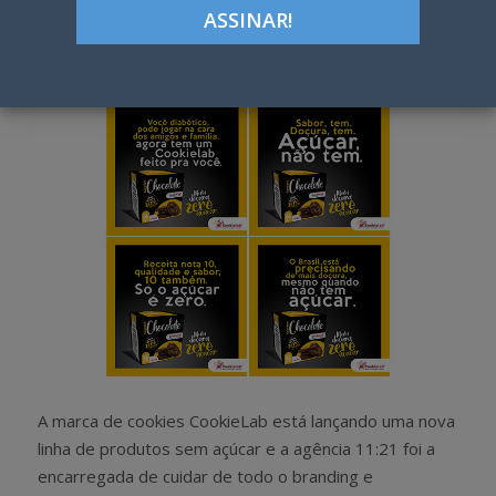
Google+
LinkedIn
Pinterest
S
T
h
w
a
e
r
e
e
t
A marca de cookies CookieLab está lançando uma nova
linha de produtos sem açúcar e a agência 11:21 foi a
encarregada de cuidar de todo o branding e