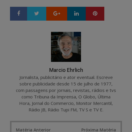
Google+
LinkedIn
Pinterest
S
T
h
w
a
e
r
e
e
t
Marcio Ehrlich
Jornalista, publicitário e ator eventual. Escreve
sobre publicidade desde 15 de julho de 1977,
com passagens por jornais, revistas, rádios e tvs
como Tribuna da Imprensa, O Globo, Última
Hora, Jornal do Commercio, Monitor Mercantil,
Rádio JB, Rádio Tupi FM, TV S e TV E.
Post
Matéria Anterior
Próxima Matéria