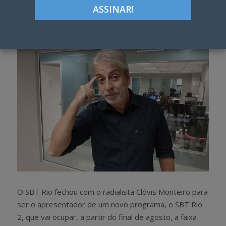
Google+
LinkedIn
Pinterest
S
T
h
w
a
e
r
e
e
t
O SBT Rio fechou com o radialista Clóvis Monteiro para
ser o apresentador de um novo programa, o SBT Rio
2, que vai ocupar, a partir do final de agosto, a faixa