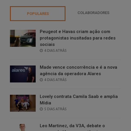
COLABORADORES
POPULARES
Peugeot e Havas criam ação com
protagonistas inusitadas para redes
sociais
POSTED
4 DIAS ATRÁS
ON
Made vence concorrência e é a nova
agência da operadora Alares
POSTED
4 DIAS ATRÁS
ON
Lovely contrata Camila Saab e amplia
Mídia
POSTED
5 DIAS ATRÁS
ON
Leo Martinez, da V3A, debate o