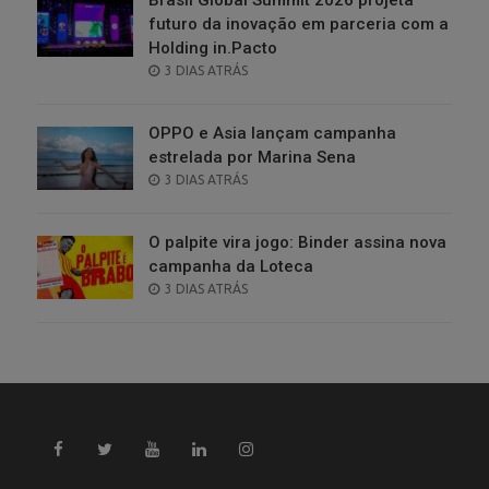
futuro da inovação em parceria com a
Holding in.Pacto
POSTED
3 DIAS ATRÁS
ON
OPPO e Asia lançam campanha
estrelada por Marina Sena
POSTED
3 DIAS ATRÁS
ON
O palpite vira jogo: Binder assina nova
campanha da Loteca
POSTED
3 DIAS ATRÁS
ON