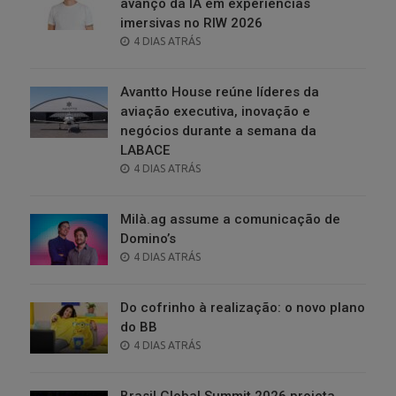
avanço da IA em experiências
imersivas no RIW 2026
POSTED
4 DIAS ATRÁS
ON
Avantto House reúne líderes da
aviação executiva, inovação e
negócios durante a semana da
LABACE
POSTED
4 DIAS ATRÁS
ON
Milà.ag assume a comunicação de
Domino’s
POSTED
4 DIAS ATRÁS
ON
Do cofrinho à realização: o novo plano
do BB
POSTED
4 DIAS ATRÁS
ON
Brasil Global Summit 2026 projeta