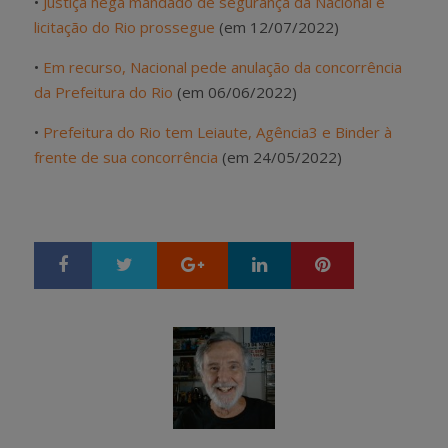
•
Justiça nega mandado de segurança da Nacional e
licitação do Rio prossegue
(em 12/07/2022)
•
Em recurso, Nacional pede anulação da concorrência
da Prefeitura do Rio
(em 06/06/2022)
•
Prefeitura do Rio tem Leiaute, Agência3 e Binder à
frente de sua concorrência
(em 24/05/2022)
Google+
LinkedIn
Pinterest
S
T
h
w
a
e
r
e
e
t