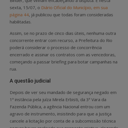
Binder, que vinham encabeçando a disputa. E nesta
sexta, 15/07, o
Diário Oficial do Município, em sua
página 44
, já publicou que todas foram consideradas
habilitadas.
Assim, se no prazo de cinco dias úteis, nenhuma outra
concorrente entrar com recurso, a Prefeitura do Rio
poderá considerar o processo de concorrência
encerrado e assinar os contratos com as vencedoras,
começando a passar briefing para botar campanhas na
rua.
A questão judicial
Depois de ver seu mandado de segurança negado em
1ª instância pela juíza Mirela Erbisti, da 3ª Vara da
Fazenda Pública, a agência Nacional entrou com um
agravo de instrumento, insistindo para que a Justiça
cancele a licitação por conta de a subcomissão técnica
sequer haver analisado sua proposta criativa, alegando