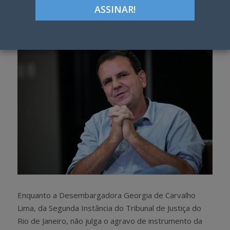
Google+
LinkedIn
Pinterest
S
T
h
w
a
e
r
e
e
t
Enquanto a Desembargadora Georgia de Carvalho
Lima, da Segunda Instância do Tribunal de Justiça do
Rio de Janeiro, não julga o agravo de instrumento da