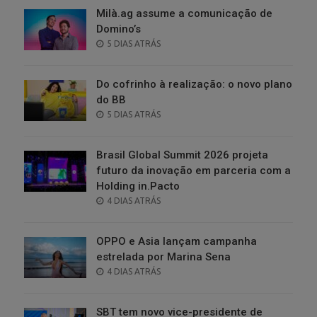
Milà.ag assume a comunicação de
Domino’s
POSTED
5 DIAS ATRÁS
ON
Do cofrinho à realização: o novo plano
do BB
POSTED
5 DIAS ATRÁS
ON
Brasil Global Summit 2026 projeta
futuro da inovação em parceria com a
Holding in.Pacto
POSTED
4 DIAS ATRÁS
ON
OPPO e Asia lançam campanha
estrelada por Marina Sena
POSTED
4 DIAS ATRÁS
ON
SBT tem novo vice-presidente de