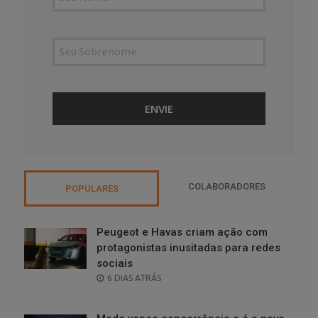
COLABORADORES
POPULARES
Peugeot e Havas criam ação com
protagonistas inusitadas para redes
sociais
POSTED
6 DIAS ATRÁS
ON