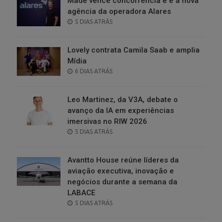
Made vence concorrência e é a nova
agência da operadora Alares
POSTED
5 DIAS ATRÁS
ON
Lovely contrata Camila Saab e amplia
Mídia
POSTED
6 DIAS ATRÁS
ON
Leo Martinez, da V3A, debate o
avanço da IA em experiências
imersivas no RIW 2026
POSTED
5 DIAS ATRÁS
ON
Avantto House reúne líderes da
aviação executiva, inovação e
negócios durante a semana da
LABACE
POSTED
5 DIAS ATRÁS
ON