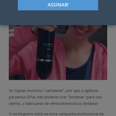
h
w
a
e
r
e
e
t
Se Djavan inventou “caetanear”, por que a agência
paraense GPac não poderia criar “britaniar” para seu
cliente, a fabricante de eletrodomésticos Britânia?
O neologismo está na nova campanha institucional da