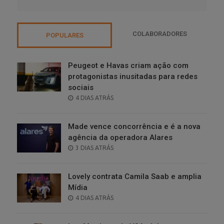
COLABORADORES
POPULARES
Peugeot e Havas criam ação com
protagonistas inusitadas para redes
sociais
POSTED
4 DIAS ATRÁS
ON
Made vence concorrência e é a nova
agência da operadora Alares
POSTED
3 DIAS ATRÁS
ON
Lovely contrata Camila Saab e amplia
Mídia
POSTED
4 DIAS ATRÁS
ON