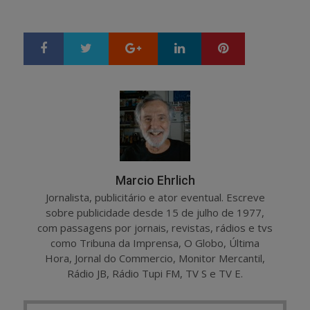
Google+
LinkedIn
Pinterest
S
T
h
w
a
e
r
e
e
t
Marcio Ehrlich
Jornalista, publicitário e ator eventual. Escreve
sobre publicidade desde 15 de julho de 1977,
com passagens por jornais, revistas, rádios e tvs
como Tribuna da Imprensa, O Globo, Última
Hora, Jornal do Commercio, Monitor Mercantil,
Rádio JB, Rádio Tupi FM, TV S e TV E.