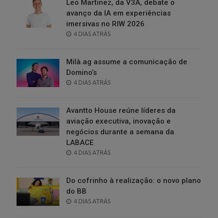
Leo Martinez, da V3A, debate o
avanço da IA em experiências
imersivas no RIW 2026
POSTED
4 DIAS ATRÁS
ON
Milà.ag assume a comunicação de
Domino’s
POSTED
4 DIAS ATRÁS
ON
Avantto House reúne líderes da
aviação executiva, inovação e
negócios durante a semana da
LABACE
POSTED
4 DIAS ATRÁS
ON
Do cofrinho à realização: o novo plano
do BB
POSTED
4 DIAS ATRÁS
ON