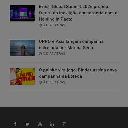
Brasil Global Summit 2026 projeta
futuro da inovação em parceria com a
Holding in.Pacto
POSTED
3 DIAS ATRÁS
ON
OPPO e Asia lançam campanha
estrelada por Marina Sena
POSTED
3 DIAS ATRÁS
ON
O palpite vira jogo: Binder assina nova
campanha da Loteca
POSTED
3 DIAS ATRÁS
ON