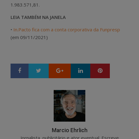
1.983.571,81.
LEIA TAMBÉM NA JANELA
•
In.Pacto fica com a conta corporativa da Funpresp
(em 09/11/2021)
Google+
LinkedIn
Pinterest
S
T
h
w
a
e
r
e
e
t
Marcio Ehrlich
Jornalista, publicitário e ator eventual. Escreve