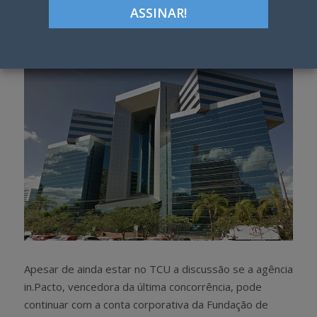
Google+
LinkedIn
Pinterest
S
T
h
w
a
e
r
e
e
t
Apesar de ainda estar no TCU a discussão se a agência
in.Pacto, vencedora da última concorrência, pode
continuar com a conta corporativa da Fundação de