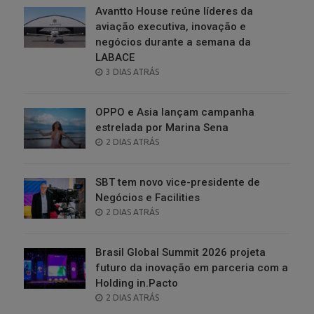
Avantto House reúne líderes da
aviação executiva, inovação e
negócios durante a semana da
LABACE
POSTED
3 DIAS ATRÁS
ON
OPPO e Asia lançam campanha
estrelada por Marina Sena
POSTED
2 DIAS ATRÁS
ON
SBT tem novo vice-presidente de
Negócios e Facilities
POSTED
2 DIAS ATRÁS
ON
Brasil Global Summit 2026 projeta
futuro da inovação em parceria com a
Holding in.Pacto
POSTED
2 DIAS ATRÁS
ON