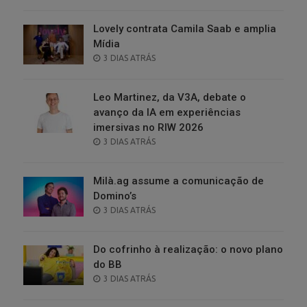
ON
Lovely contrata Camila Saab e amplia
Mídia
POSTED
3 DIAS ATRÁS
ON
Leo Martinez, da V3A, debate o
avanço da IA em experiências
imersivas no RIW 2026
POSTED
3 DIAS ATRÁS
ON
Milà.ag assume a comunicação de
Domino’s
POSTED
3 DIAS ATRÁS
ON
Do cofrinho à realização: o novo plano
do BB
POSTED
3 DIAS ATRÁS
ON