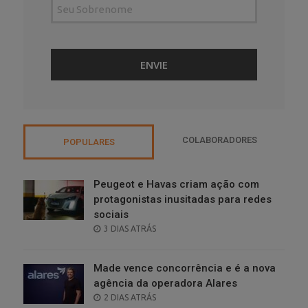
COLABORADORES
POPULARES
Peugeot e Havas criam ação com
protagonistas inusitadas para redes
sociais
POSTED
3 DIAS ATRÁS
ON
Made vence concorrência e é a nova
agência da operadora Alares
POSTED
2 DIAS ATRÁS