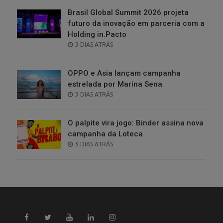
Brasil Global Summit 2026 projeta
futuro da inovação em parceria com a
Holding in.Pacto
POSTED
3 DIAS ATRÁS
ON
OPPO e Asia lançam campanha
estrelada por Marina Sena
POSTED
3 DIAS ATRÁS
ON
O palpite vira jogo: Binder assina nova
campanha da Loteca
POSTED
3 DIAS ATRÁS
ON