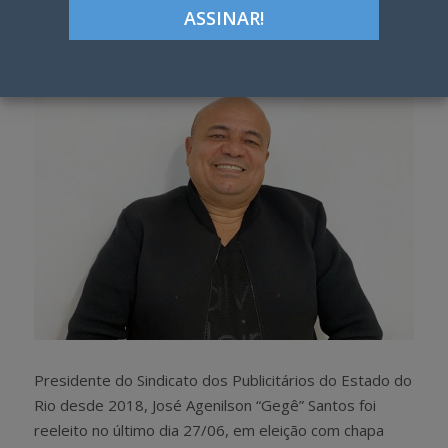
Google+
LinkedIn
Pinterest
S
T
h
w
a
e
r
e
e
t
Presidente do Sindicato dos Publicitários do Estado do
Rio desde 2018, José Agenilson “Gegê” Santos foi
reeleito no último dia 27/06, em eleição com chapa