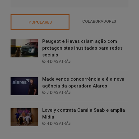
COLABORADORES
POPULARES
Peugeot e Havas criam ação com
protagonistas inusitadas para redes
sociais
POSTED
4 DIAS ATRÁS
ON
Made vence concorrência e é a nova
agência da operadora Alares
POSTED
3 DIAS ATRÁS
ON
Lovely contrata Camila Saab e amplia
Mídia
POSTED
4 DIAS ATRÁS
ON