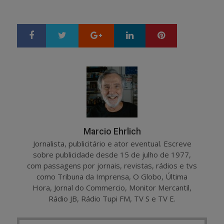
Google+
LinkedIn
Pinterest
S
T
h
w
a
e
r
e
e
t
Marcio Ehrlich
Jornalista, publicitário e ator eventual. Escreve
sobre publicidade desde 15 de julho de 1977,
com passagens por jornais, revistas, rádios e tvs
como Tribuna da Imprensa, O Globo, Última
Hora, Jornal do Commercio, Monitor Mercantil,
Rádio JB, Rádio Tupi FM, TV S e TV E.