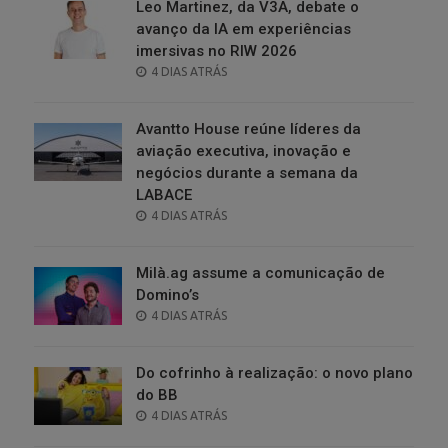
Leo Martinez, da V3A, debate o
avanço da IA em experiências
imersivas no RIW 2026
POSTED
4 DIAS ATRÁS
ON
Avantto House reúne líderes da
aviação executiva, inovação e
negócios durante a semana da
LABACE
POSTED
4 DIAS ATRÁS
ON
Milà.ag assume a comunicação de
Domino’s
POSTED
4 DIAS ATRÁS
ON
Do cofrinho à realização: o novo plano
do BB
POSTED
4 DIAS ATRÁS
ON