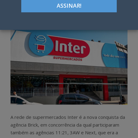
Google+
LinkedIn
Pinterest
S
T
h
w
a
e
r
e
e
t
A rede de supermercados Inter é a nova conquista da
agência Brick, em concorrência da qual participaram
também as agências 11:21, 3AW e Next, que era a