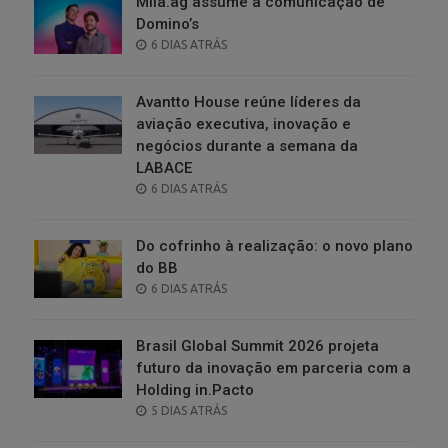
Milà.ag assume a comunicação de
Domino’s
POSTED
6 DIAS ATRÁS
ON
Avantto House reúne líderes da
aviação executiva, inovação e
negócios durante a semana da
LABACE
POSTED
6 DIAS ATRÁS
ON
Do cofrinho à realização: o novo plano
do BB
POSTED
6 DIAS ATRÁS
ON
Brasil Global Summit 2026 projeta
futuro da inovação em parceria com a
Holding in.Pacto
POSTED
5 DIAS ATRÁS
ON