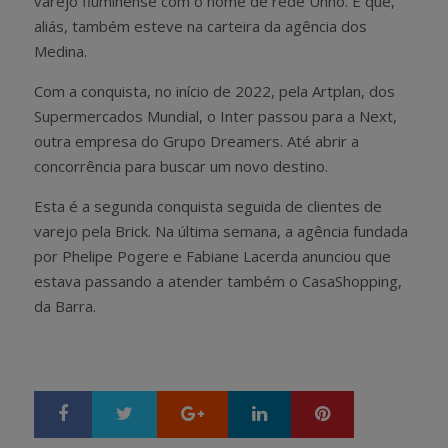
varejo fluminense com o nome de rede Unno. E que,
aliás, também esteve na carteira da agência dos
Medina.
Com a conquista, no início de 2022, pela Artplan, dos
Supermercados Mundial, o Inter passou para a Next,
outra empresa do Grupo Dreamers. Até abrir a
concorrência para buscar um novo destino.
Esta é a segunda conquista seguida de clientes de
varejo pela Brick. Na última semana, a agência fundada
por Phelipe Pogere e Fabiane Lacerda anunciou que
estava passando a atender também o CasaShopping,
da Barra.
Google+
LinkedIn
Pinterest
S
T
h
w