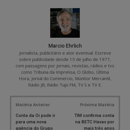
a
e
r
e
e
t
Marcio Ehrlich
Jornalista, publicitário e ator eventual. Escreve
sobre publicidade desde 15 de julho de 1977,
com passagens por jornais, revistas, rádios e tvs
como Tribuna da Imprensa, O Globo, Última
Hora, Jornal do Commercio, Monitor Mercantil,
Rádio JB, Rádio Tupi FM, TV S e TV E.
Post
Matéria Anterior
Próxima Matéria
navigation
Conta da Oi pode ir
TIM confirma conta
para uma nova
na BETC Havas por
agência do Grupo
mais três anos