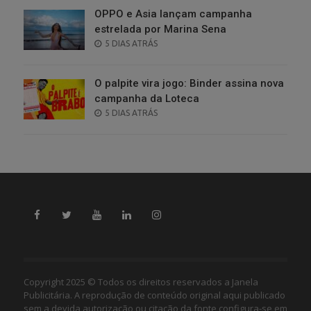
OPPO e Asia lançam campanha
estrelada por Marina Sena
POSTED
5 DIAS ATRÁS
ON
O palpite vira jogo: Binder assina nova
campanha da Loteca
POSTED
5 DIAS ATRÁS
ON
Copyright 2025 © Todos os direitos reservados a Janela
Publicitária. A reprodução de conteúdo original aqui publicado
sem a devida autorização ou citação da fonte configura-se em