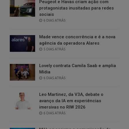
Peugeot e Havas criam ação com
protagonistas inusitadas para redes
sociais
POSTED
6 DIAS ATRÁS
ON
Made vence concorrência e é a nova
agência da operadora Alares
POSTED
5 DIAS ATRÁS
ON
Lovely contrata Camila Saab e amplia
Mídia
POSTED
6 DIAS ATRÁS
ON
Leo Martinez, da V3A, debate o
avanço da IA em experiências
imersivas no RIW 2026
POSTED
6 DIAS ATRÁS
ON