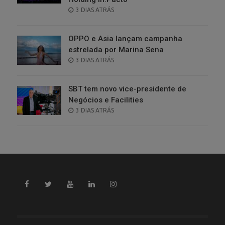
POSTED
3 DIAS ATRÁS
ON
OPPO e Asia lançam campanha
estrelada por Marina Sena
POSTED
3 DIAS ATRÁS
ON
SBT tem novo vice-presidente de
Negócios e Facilities
POSTED
3 DIAS ATRÁS
ON