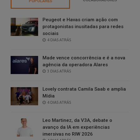
POPULARES
Peugeot e Havas criam ação com
protagonistas inusitadas para redes
sociais
POSTED
4 DIAS ATRÁS
ON
Made vence concorrência e é a nova
agência da operadora Alares
POSTED
3 DIAS ATRÁS
ON
Lovely contrata Camila Saab e amplia
Mídia
POSTED
4 DIAS ATRÁS
ON
Leo Martinez, da V3A, debate o
avanço da IA em experiências
imersivas no RIW 2026