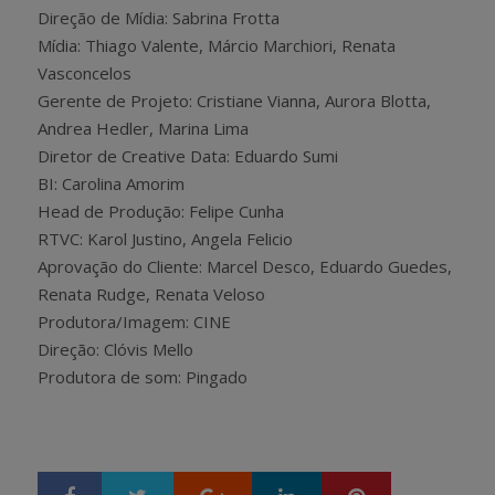
Direção de Mídia: Sabrina Frotta
Mídia: Thiago Valente, Márcio Marchiori, Renata
Vasconcelos
Gerente de Projeto: Cristiane Vianna, Aurora Blotta,
Andrea Hedler, Marina Lima
Diretor de Creative Data: Eduardo Sumi
BI: Carolina Amorim
Head de Produção: Felipe Cunha
RTVC: Karol Justino, Angela Felicio
Aprovação do Cliente: Marcel Desco, Eduardo Guedes,
Renata Rudge, Renata Veloso
Produtora/Imagem: CINE
Direção: Clóvis Mello
Produtora de som: Pingado
Google+
LinkedIn
Pinterest
S
T