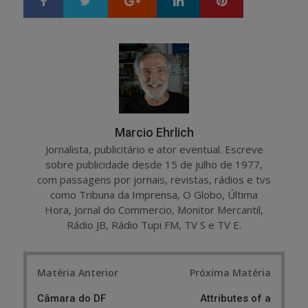
h
w
a
e
r
e
e
t
Marcio Ehrlich
Jornalista, publicitário e ator eventual. Escreve
sobre publicidade desde 15 de julho de 1977,
com passagens por jornais, revistas, rádios e tvs
como Tribuna da Imprensa, O Globo, Última
Hora, Jornal do Commercio, Monitor Mercantil,
Rádio JB, Rádio Tupi FM, TV S e TV E.
Post
Matéria Anterior
Próxima Matéria
navigation
Câmara do DF
Attributes of a