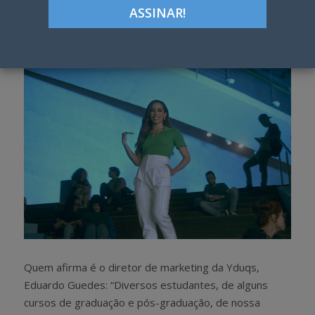
Google+
LinkedIn
Pinterest
S
T
h
w
a
e
r
e
e
t
Quem afirma é o diretor de marketing da Yduqs,
Eduardo Guedes: “Diversos estudantes, de alguns
cursos de graduação e pós-graduação, de nossa