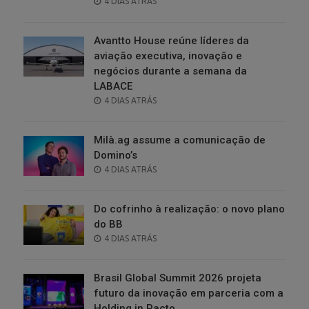
POSTED
4 DIAS ATRÁS
ON
Avantto House reúne líderes da
aviação executiva, inovação e
negócios durante a semana da
LABACE
POSTED
4 DIAS ATRÁS
ON
Milà.ag assume a comunicação de
Domino’s
POSTED
4 DIAS ATRÁS
ON
Do cofrinho à realização: o novo plano
do BB
POSTED
4 DIAS ATRÁS
ON
Brasil Global Summit 2026 projeta
futuro da inovação em parceria com a
Holding in.Pacto