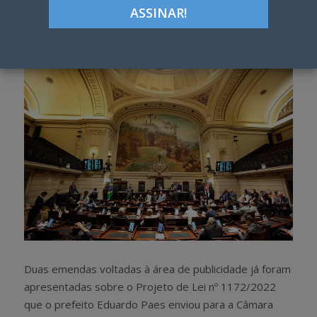
Google+
LinkedIn
Pinterest
S
T
h
w
a
e
r
e
e
t
Duas emendas voltadas à área de publicidade já foram
apresentadas sobre o Projeto de Lei nº 1172/2022
que o prefeito Eduardo Paes enviou para a Câmara