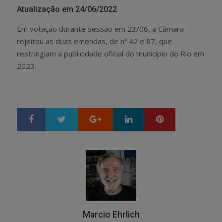
Atualização em 24/06/2022
Em votação durante sessão em 23/06, a Câmara
rejeitou as duas emendas, de nº 42 e 87, que
restringiam a publicidade oficial do município do Rio em
2023.
Google+
LinkedIn
Pinterest
S
T
h
w
a
e
r
e
e
t
Marcio Ehrlich