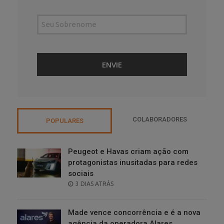
COLABORADORES
POPULARES
Peugeot e Havas criam ação com
protagonistas inusitadas para redes
sociais
POSTED
3 DIAS ATRÁS
ON
Made vence concorrência e é a nova
agência da operadora Alares