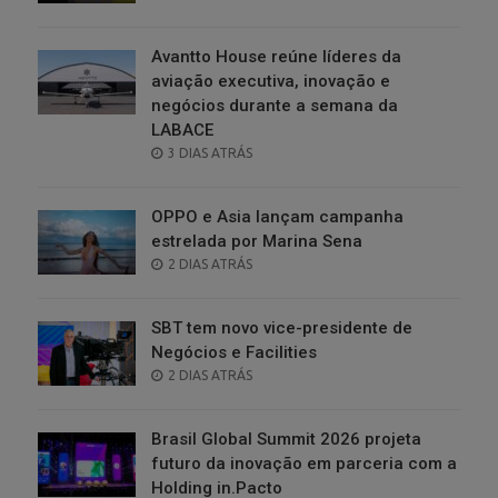
ON
Avantto House reúne líderes da
aviação executiva, inovação e
negócios durante a semana da
LABACE
POSTED
3 DIAS ATRÁS
ON
OPPO e Asia lançam campanha
estrelada por Marina Sena
POSTED
2 DIAS ATRÁS
ON
SBT tem novo vice-presidente de
Negócios e Facilities
POSTED
2 DIAS ATRÁS
ON
Brasil Global Summit 2026 projeta
futuro da inovação em parceria com a
Holding in.Pacto