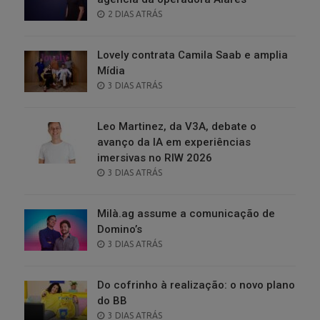
POSTED
2 DIAS ATRÁS
ON
Lovely contrata Camila Saab e amplia
Mídia
POSTED
3 DIAS ATRÁS
ON
Leo Martinez, da V3A, debate o
avanço da IA em experiências
imersivas no RIW 2026
POSTED
3 DIAS ATRÁS
ON
Milà.ag assume a comunicação de
Domino’s
POSTED
3 DIAS ATRÁS
ON
Do cofrinho à realização: o novo plano
do BB
POSTED
3 DIAS ATRÁS