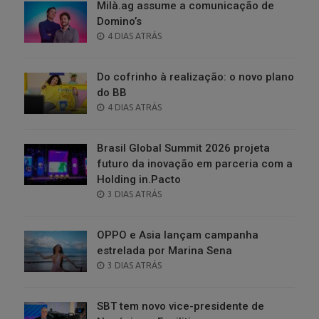
Milà.ag assume a comunicação de
Domino’s
POSTED
4 DIAS ATRÁS
ON
Do cofrinho à realização: o novo plano
do BB
POSTED
4 DIAS ATRÁS
ON
Brasil Global Summit 2026 projeta
futuro da inovação em parceria com a
Holding in.Pacto
POSTED
3 DIAS ATRÁS
ON
OPPO e Asia lançam campanha
estrelada por Marina Sena
POSTED
3 DIAS ATRÁS
ON
SBT tem novo vice-presidente de