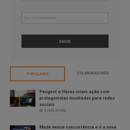
COLABORADORES
POPULARES
Peugeot e Havas criam ação com
protagonistas inusitadas para redes
sociais
POSTED
4 DIAS ATRÁS
ON
Made vence concorrência e é a nova