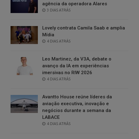
agência da operadora Alares
POSTED
3 DIAS ATRÁS
ON
Lovely contrata Camila Saab e amplia
Mídia
POSTED
4 DIAS ATRÁS
ON
Leo Martinez, da V3A, debate o
avanço da IA em experiências
imersivas no RIW 2026
POSTED
4 DIAS ATRÁS
ON
Avantto House reúne líderes da
aviação executiva, inovação e
negócios durante a semana da
LABACE
POSTED
4 DIAS ATRÁS
ON