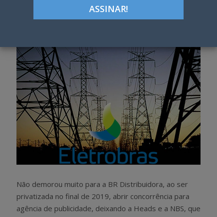
Google+
LinkedIn
Pinterest
S
T
h
w
a
e
r
e
e
t
Não demorou muito para a BR Distribuidora, ao ser
privatizada no final de 2019, abrir concorrência para
agência de publicidade, deixando a Heads e a NBS, que