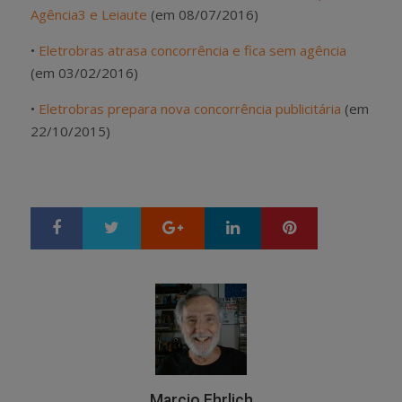
Agência3 e Leiaute
(em 08/07/2016)
•
Eletrobras atrasa concorrência e fica sem agência
(em 03/02/2016)
•
Eletrobras prepara nova concorrência publicitária
(em
22/10/2015)
Google+
LinkedIn
Pinterest
S
T
h
w
a
e
r
e
e
t
Marcio Ehrlich