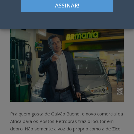
Google+
LinkedIn
Pinterest
S
T
h
w
a
e
r
e
e
t
Pra quem gosta de Galvão Bueno, o novo comercial da
Africa para os Postos Petrobras traz o locutor em
dobro. Não somente a voz do próprio como a de Zico