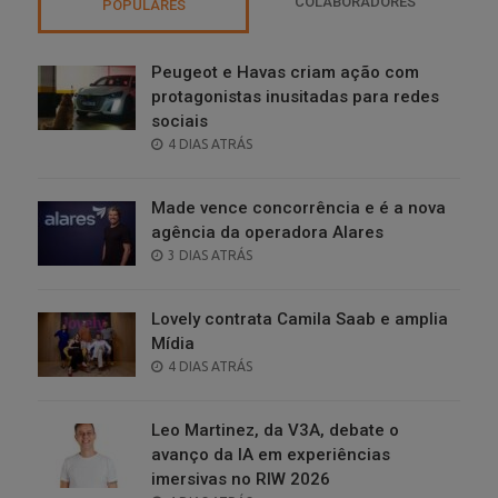
COLABORADORES
POPULARES
Peugeot e Havas criam ação com
protagonistas inusitadas para redes
sociais
POSTED
4 DIAS ATRÁS
ON
Made vence concorrência e é a nova
agência da operadora Alares
POSTED
3 DIAS ATRÁS
ON
Lovely contrata Camila Saab e amplia
Mídia
POSTED
4 DIAS ATRÁS
ON
Leo Martinez, da V3A, debate o
avanço da IA em experiências
imersivas no RIW 2026