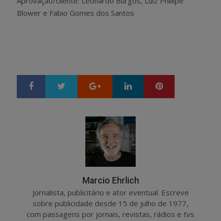
Aprovação/cliente: Leonardo Burgos, Luiz Phillipe
Blower e Fabio Gomes dos Santos
Google+
LinkedIn
Pinterest
S
T
h
w
a
e
r
e
e
t
Marcio Ehrlich
Jornalista, publicitário e ator eventual. Escreve
sobre publicidade desde 15 de julho de 1977,
com passagens por jornais, revistas, rádios e tvs