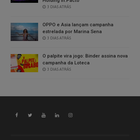
Holding in.Pacto
POSTED
3 DIAS ATRÁS
ON
OPPO e Asia lançam campanha
estrelada por Marina Sena
POSTED
3 DIAS ATRÁS
ON
O palpite vira jogo: Binder assina nova
campanha da Loteca
POSTED
3 DIAS ATRÁS
ON