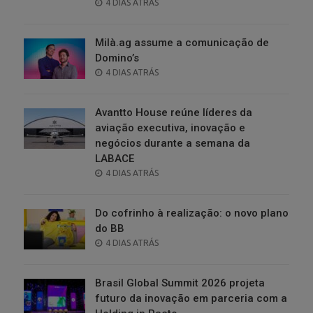
POSTED
4 DIAS ATRÁS
ON
Milà.ag assume a comunicação de
Domino’s
POSTED
4 DIAS ATRÁS
ON
Avantto House reúne líderes da
aviação executiva, inovação e
negócios durante a semana da
LABACE
POSTED
4 DIAS ATRÁS
ON
Do cofrinho à realização: o novo plano
do BB
POSTED
4 DIAS ATRÁS
ON
Brasil Global Summit 2026 projeta
futuro da inovação em parceria com a