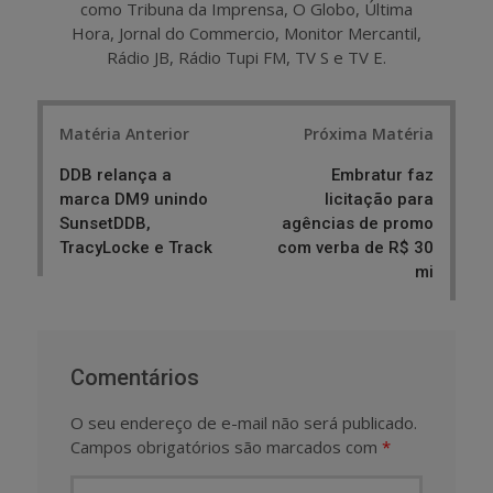
como Tribuna da Imprensa, O Globo, Última
Hora, Jornal do Commercio, Monitor Mercantil,
Rádio JB, Rádio Tupi FM, TV S e TV E.
Post
Matéria Anterior
Próxima Matéria
navigation
DDB relança a
Embratur faz
marca DM9 unindo
licitação para
SunsetDDB,
agências de promo
TracyLocke e Track
com verba de R$ 30
mi
Comentários
O seu endereço de e-mail não será publicado.
Campos obrigatórios são marcados com
*