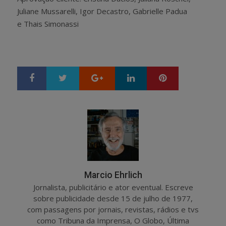
Juliane Mussarelli, Igor Decastro, Gabrielle Padua
e Thais Simonassi
Google+
LinkedIn
Pinterest
S
T
h
w
a
e
r
e
e
t
Marcio Ehrlich
Jornalista, publicitário e ator eventual. Escreve
sobre publicidade desde 15 de julho de 1977,
com passagens por jornais, revistas, rádios e tvs
como Tribuna da Imprensa, O Globo, Última