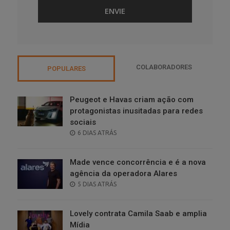
COLABORADORES
POPULARES
Peugeot e Havas criam ação com
protagonistas inusitadas para redes
sociais
POSTED
6 DIAS ATRÁS
ON
Made vence concorrência e é a nova
agência da operadora Alares
POSTED
5 DIAS ATRÁS
ON
Lovely contrata Camila Saab e amplia
Mídia