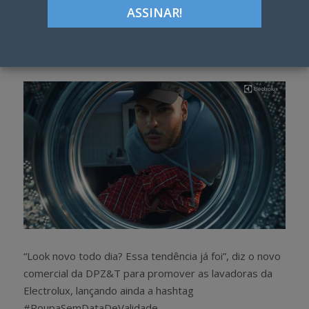
ON
Google+
LinkedIn
Pinterest
S
T
h
w
a
e
r
e
e
t
“Look novo todo dia? Essa tendência já foi”, diz o novo
comercial da DPZ&T para promover as lavadoras da
Electrolux, lançando ainda a hashtag
#RoupaSemDataDeValidade.