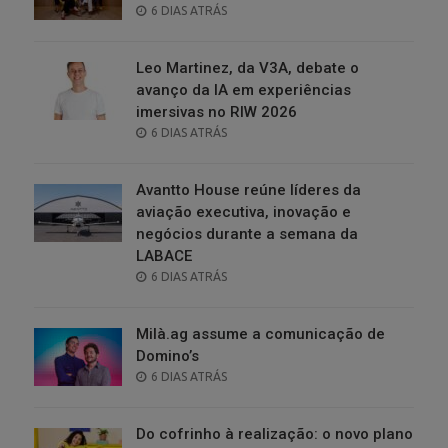
POSTED
6 DIAS ATRÁS
ON
Leo Martinez, da V3A, debate o
avanço da IA em experiências
imersivas no RIW 2026
POSTED
6 DIAS ATRÁS
ON
Avantto House reúne líderes da
aviação executiva, inovação e
negócios durante a semana da
LABACE
POSTED
6 DIAS ATRÁS
ON
Milà.ag assume a comunicação de
Domino’s
POSTED
6 DIAS ATRÁS
ON
Do cofrinho à realização: o novo plano