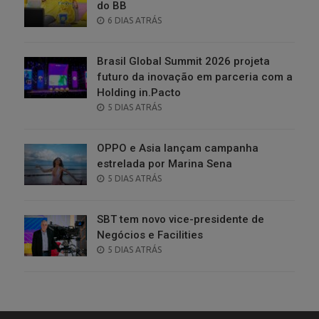
do BB
POSTED
6 DIAS ATRÁS
ON
Brasil Global Summit 2026 projeta
futuro da inovação em parceria com a
Holding in.Pacto
POSTED
5 DIAS ATRÁS
ON
OPPO e Asia lançam campanha
estrelada por Marina Sena
POSTED
5 DIAS ATRÁS
ON
SBT tem novo vice-presidente de
Negócios e Facilities
POSTED
5 DIAS ATRÁS
ON