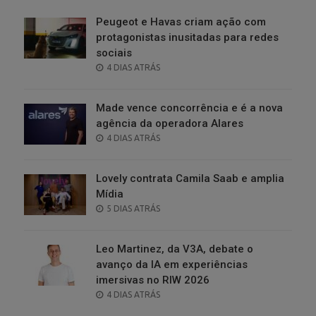
Peugeot e Havas criam ação com
protagonistas inusitadas para redes
sociais
POSTED
4 DIAS ATRÁS
ON
Made vence concorrência e é a nova
agência da operadora Alares
POSTED
4 DIAS ATRÁS
ON
Lovely contrata Camila Saab e amplia
Mídia
POSTED
5 DIAS ATRÁS
ON
Leo Martinez, da V3A, debate o
avanço da IA em experiências
imersivas no RIW 2026
POSTED
4 DIAS ATRÁS
ON