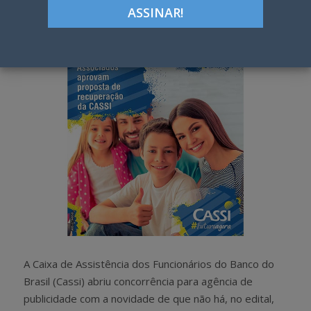
Google+
LinkedIn
Pinterest
S
T
h
w
a
e
r
e
e
t
A Caixa de Assistência dos Funcionários do Banco do
Brasil (Cassi) abriu concorrência para agência de
publicidade com a novidade de que não há, no edital,