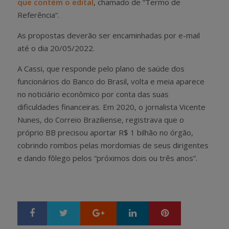
que contém o edital
, chamado de “Termo de
Referência”.
As propostas deverão ser encaminhadas por e-mail
até o dia 20/05/2022.
A Cassi, que responde pelo plano de saúde dos
funcionários do Banco do Brasil, volta e meia aparece
no noticiário econômico por conta das suas
dificuldades financeiras. Em 2020, o jornalista Vicente
Nunes, do Correio Braziliense, registrava que o
próprio BB precisou aportar R$ 1 bilhão no órgão,
cobrindo rombos pelas mordomias de seus dirigentes
e dando fôlego pelos “próximos dois ou três anos”.
Google+
LinkedIn
Pinterest
S
T
h
w