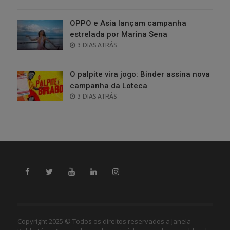
ON
OPPO e Asia lançam campanha
estrelada por Marina Sena
POSTED
3 DIAS ATRÁS
ON
O palpite vira jogo: Binder assina nova
campanha da Loteca
POSTED
3 DIAS ATRÁS
ON
Copyright 2025 © Todos os direitos reservados a Janela