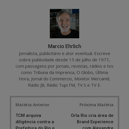
a
e
r
e
e
t
Marcio Ehrlich
Jornalista, publicitário e ator eventual. Escreve
sobre publicidade desde 15 de julho de 1977,
com passagens por jornais, revistas, rádios e tvs
como Tribuna da Imprensa, O Globo, Última
Hora, Jornal do Commercio, Monitor Mercantil,
Rádio JB, Rádio Tupi FM, TV S e TV E.
Post
Matéria Anterior
Próxima Matéria
navigation
TCM arquiva
Orla Rio cria área de
diligência contra a
Brand Experience
Prefeitura do Rio e
com Alexandre