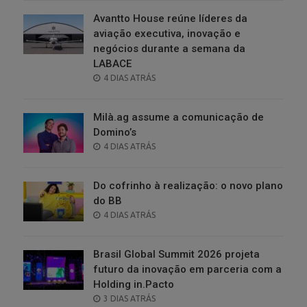
Avantto House reúne líderes da
aviação executiva, inovação e
negócios durante a semana da
LABACE
POSTED
4 DIAS ATRÁS
ON
Milà.ag assume a comunicação de
Domino’s
POSTED
4 DIAS ATRÁS
ON
Do cofrinho à realização: o novo plano
do BB
POSTED
4 DIAS ATRÁS
ON
Brasil Global Summit 2026 projeta
futuro da inovação em parceria com a
Holding in.Pacto
POSTED
3 DIAS ATRÁS