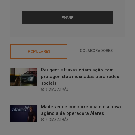
COLABORADORES
POPULARES
Peugeot e Havas criam ação com
protagonistas inusitadas para redes
sociais
POSTED
3 DIAS ATRÁS
ON
Made vence concorrência e é a nova
agência da operadora Alares
POSTED
2 DIAS ATRÁS
ON