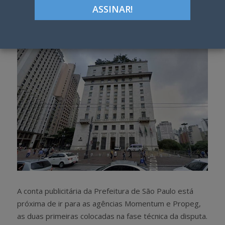
Google+
LinkedIn
Pinterest
S
T
h
w
a
e
r
e
e
t
A conta publicitária da Prefeitura de São Paulo está
próxima de ir para as agências Momentum e Propeg,
as duas primeiras colocadas na fase técnica da disputa.