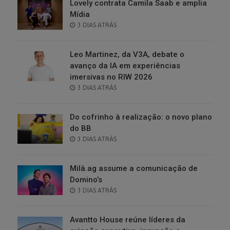
Lovely contrata Camila Saab e amplia
Mídia
POSTED
3 DIAS ATRÁS
ON
Leo Martinez, da V3A, debate o
avanço da IA em experiências
imersivas no RIW 2026
POSTED
3 DIAS ATRÁS
ON
Do cofrinho à realização: o novo plano
do BB
POSTED
3 DIAS ATRÁS
ON
Milà.ag assume a comunicação de
Domino’s
POSTED
3 DIAS ATRÁS
ON
Avantto House reúne líderes da