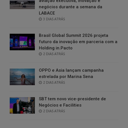
aviação executiva, inovação e
negócios durante a semana da
LABACE
POSTED
3 DIAS ATRÁS
ON
Brasil Global Summit 2026 projeta
futuro da inovação em parceria com a
Holding in.Pacto
POSTED
2 DIAS ATRÁS
ON
OPPO e Asia lançam campanha
estrelada por Marina Sena
POSTED
2 DIAS ATRÁS
ON
SBT tem novo vice-presidente de
Negócios e Facilities
POSTED
2 DIAS ATRÁS
ON