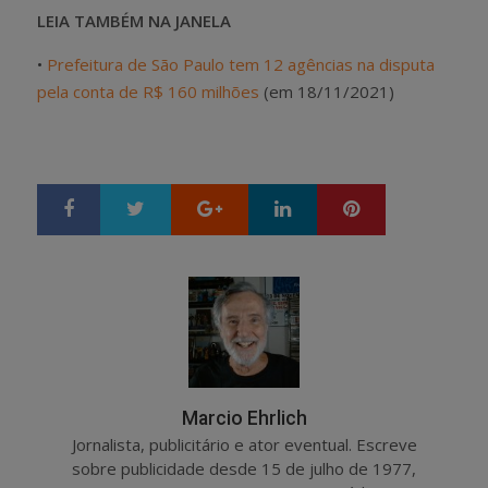
LEIA TAMBÉM NA JANELA
•
Prefeitura de São Paulo tem 12 agências na disputa
pela conta de R$ 160 milhões
(em 18/11/2021)
Google+
LinkedIn
Pinterest
S
T
h
w
a
e
r
e
e
t
Marcio Ehrlich
Jornalista, publicitário e ator eventual. Escreve
sobre publicidade desde 15 de julho de 1977,