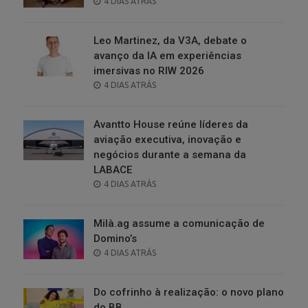
POSTED
4 DIAS ATRÁS
ON
Leo Martinez, da V3A, debate o
avanço da IA em experiências
imersivas no RIW 2026
POSTED
4 DIAS ATRÁS
ON
Avantto House reúne líderes da
aviação executiva, inovação e
negócios durante a semana da
LABACE
POSTED
4 DIAS ATRÁS
ON
Milà.ag assume a comunicação de
Domino’s
POSTED
4 DIAS ATRÁS
ON
Do cofrinho à realização: o novo plano
do BB