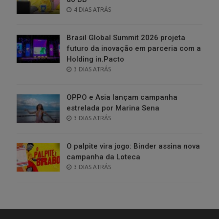
POSTED
4 DIAS ATRÁS
ON
Brasil Global Summit 2026 projeta
futuro da inovação em parceria com a
Holding in.Pacto
POSTED
3 DIAS ATRÁS
ON
OPPO e Asia lançam campanha
estrelada por Marina Sena
POSTED
3 DIAS ATRÁS
ON
O palpite vira jogo: Binder assina nova
campanha da Loteca
POSTED
3 DIAS ATRÁS
ON