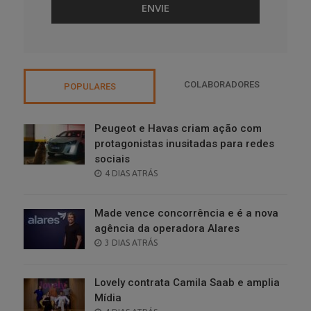
COLABORADORES
POPULARES
Peugeot e Havas criam ação com
protagonistas inusitadas para redes
sociais
POSTED
4 DIAS ATRÁS
ON
Made vence concorrência e é a nova
agência da operadora Alares
POSTED
3 DIAS ATRÁS
ON
Lovely contrata Camila Saab e amplia
Mídia