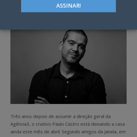
Google+
LinkedIn
Pinterest
S
T
h
w
a
e
r
e
e
t
Três anos depois de assumir a direção geral da
Agência3, o criativo Paulo Castro está deixando a casa
ainda este mês de abril. Segundo amigos da Janela, em