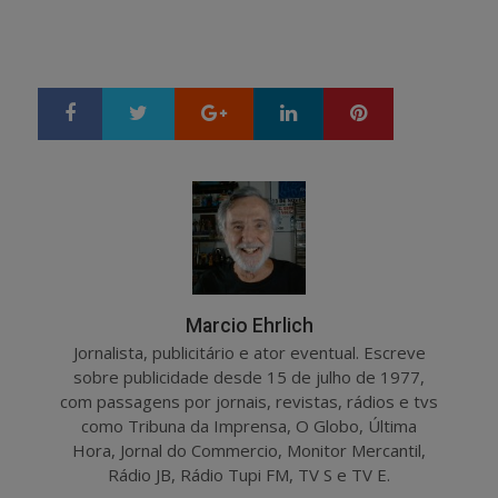
Google+
LinkedIn
Pinterest
S
T
h
w
a
e
r
e
e
t
Marcio Ehrlich
Jornalista, publicitário e ator eventual. Escreve
sobre publicidade desde 15 de julho de 1977,
com passagens por jornais, revistas, rádios e tvs
como Tribuna da Imprensa, O Globo, Última
Hora, Jornal do Commercio, Monitor Mercantil,
Rádio JB, Rádio Tupi FM, TV S e TV E.