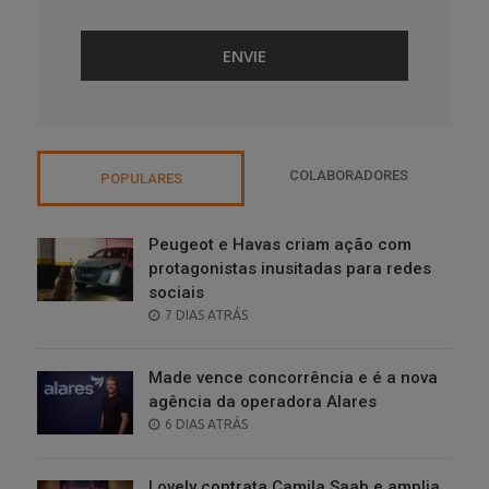
COLABORADORES
POPULARES
Peugeot e Havas criam ação com
protagonistas inusitadas para redes
sociais
POSTED
7 DIAS ATRÁS
ON
Made vence concorrência e é a nova
agência da operadora Alares
POSTED
6 DIAS ATRÁS
ON
Lovely contrata Camila Saab e amplia