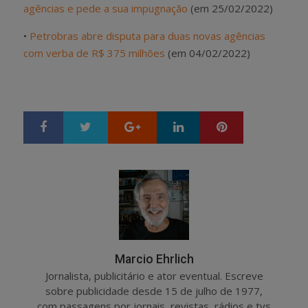
agências e pede a sua impugnação
(em 25/02/2022)
•
Petrobras abre disputa para duas novas agências
com verba de R$ 375 milhões
(em 04/02/2022)
Google+
LinkedIn
Pinterest
S
T
h
w
a
e
r
e
e
t
Marcio Ehrlich
Jornalista, publicitário e ator eventual. Escreve
sobre publicidade desde 15 de julho de 1977,
com passagens por jornais, revistas, rádios e tvs