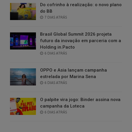
Do cofrinho à realização: o novo plano
do BB
POSTED
7 DIAS ATRÁS
ON
Brasil Global Summit 2026 projeta
futuro da inovação em parceria com a
Holding in.Pacto
POSTED
6 DIAS ATRÁS
ON
OPPO e Asia lançam campanha
estrelada por Marina Sena
POSTED
6 DIAS ATRÁS
ON
O palpite vira jogo: Binder assina nova
campanha da Loteca
POSTED
6 DIAS ATRÁS
ON