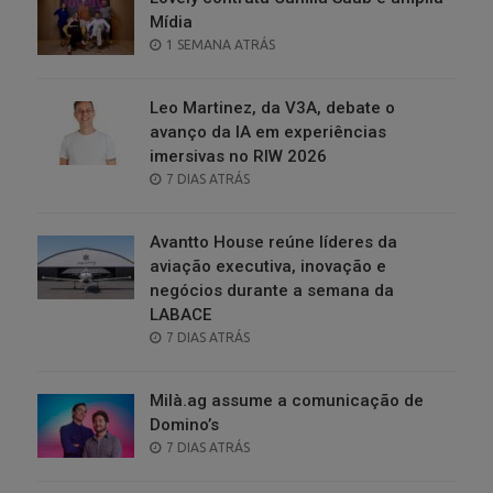
Mídia
POSTED
1 SEMANA ATRÁS
ON
Leo Martinez, da V3A, debate o
avanço da IA em experiências
imersivas no RIW 2026
POSTED
7 DIAS ATRÁS
ON
Avantto House reúne líderes da
aviação executiva, inovação e
negócios durante a semana da
LABACE
POSTED
7 DIAS ATRÁS
ON
Milà.ag assume a comunicação de
Domino’s
POSTED
7 DIAS ATRÁS
ON