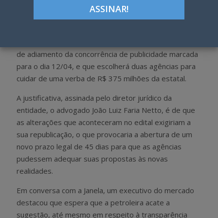
h
w
a
e
r
e
O Sindicato das Agências de Propaganda do Rio
e
t
(Sinapro-RJ) deu entrada na Petrobras em um pedido
de adiamento da concorrência de publicidade
marcada
para o dia 12/04, e que escolherá duas agências para
cuidar de uma verba de R$ 375 milhões da estatal.
A justificativa, assinada pelo diretor jurídico da
entidade, o advogado João Luiz Faria Netto, é de que
as alterações que aconteceram no edital exigiriam a
sua republicação, o que provocaria a abertura de um
novo prazo legal de 45 dias para que as agências
pudessem adequar suas propostas às novas
realidades.
Em conversa com a Janela, um executivo do mercado
destacou que espera que a petroleira acate a
sugestão, até mesmo em respeito à transparência