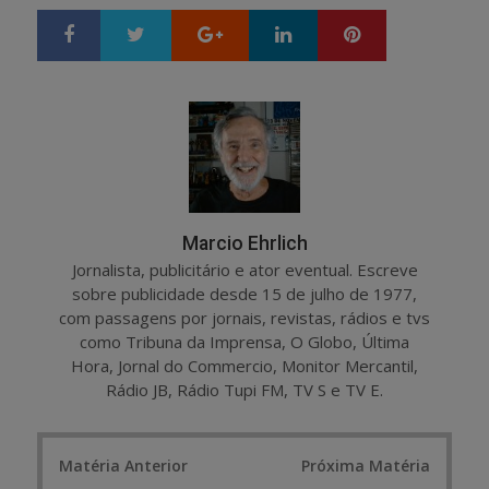
Google+
LinkedIn
Pinterest
S
T
h
w
a
e
r
e
e
t
Marcio Ehrlich
Jornalista, publicitário e ator eventual. Escreve
sobre publicidade desde 15 de julho de 1977,
com passagens por jornais, revistas, rádios e tvs
como Tribuna da Imprensa, O Globo, Última
Hora, Jornal do Commercio, Monitor Mercantil,
Rádio JB, Rádio Tupi FM, TV S e TV E.
Post
Matéria Anterior
Próxima Matéria
navigation