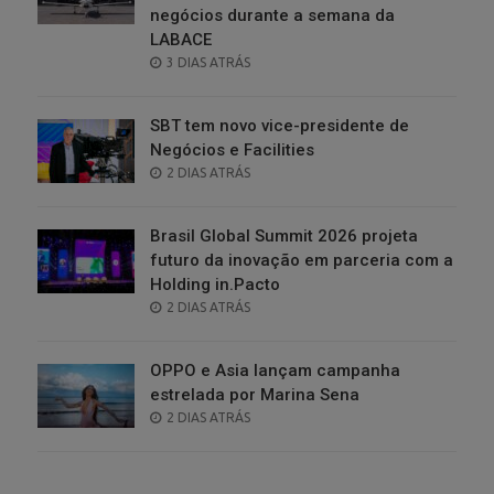
negócios durante a semana da
LABACE
POSTED
3 DIAS ATRÁS
ON
SBT tem novo vice-presidente de
Negócios e Facilities
POSTED
2 DIAS ATRÁS
ON
Brasil Global Summit 2026 projeta
futuro da inovação em parceria com a
Holding in.Pacto
POSTED
2 DIAS ATRÁS
ON
OPPO e Asia lançam campanha
estrelada por Marina Sena
POSTED
2 DIAS ATRÁS
ON