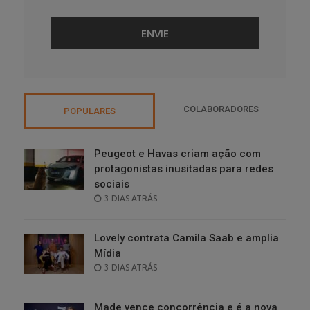
COLABORADORES
POPULARES
Peugeot e Havas criam ação com
protagonistas inusitadas para redes
sociais
POSTED
3 DIAS ATRÁS
ON
Lovely contrata Camila Saab e amplia
Mídia
POSTED
3 DIAS ATRÁS
ON
Made vence concorrência e é a nova