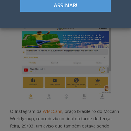
Google+
LinkedIn
Pinterest
S
T
h
w
a
e
r
e
e
t
O Instagram da
WMcCann
, braço brasileiro do McCann
Worldgroup, reproduziu no final da tarde de terça-
feira, 29/03, um aviso que também estava sendo