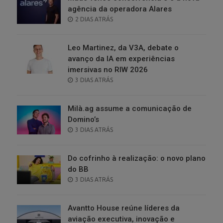
agência da operadora Alares
POSTED
2 DIAS ATRÁS
ON
Leo Martinez, da V3A, debate o
avanço da IA em experiências
imersivas no RIW 2026
POSTED
3 DIAS ATRÁS
ON
Milà.ag assume a comunicação de
Domino’s
POSTED
3 DIAS ATRÁS
ON
Do cofrinho à realização: o novo plano
do BB
POSTED
3 DIAS ATRÁS
ON
Avantto House reúne líderes da
aviação executiva, inovação e