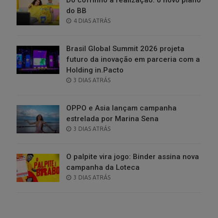
do BB
POSTED
4 DIAS ATRÁS
ON
Brasil Global Summit 2026 projeta
futuro da inovação em parceria com a
Holding in.Pacto
POSTED
3 DIAS ATRÁS
ON
OPPO e Asia lançam campanha
estrelada por Marina Sena
POSTED
3 DIAS ATRÁS
ON
O palpite vira jogo: Binder assina nova
campanha da Loteca
POSTED
3 DIAS ATRÁS
ON