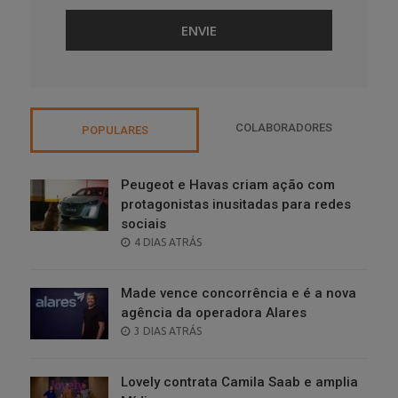
COLABORADORES
POPULARES
Peugeot e Havas criam ação com
protagonistas inusitadas para redes
sociais
POSTED
4 DIAS ATRÁS
ON
Made vence concorrência e é a nova
agência da operadora Alares
POSTED
3 DIAS ATRÁS
ON
Lovely contrata Camila Saab e amplia