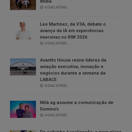
Mídia
POSTED
4 DIAS ATRÁS
ON
Leo Martinez, da V3A, debate o
avanço da IA em experiências
imersivas no RIW 2026
POSTED
4 DIAS ATRÁS
ON
Avantto House reúne líderes da
aviação executiva, inovação e
negócios durante a semana da
LABACE
POSTED
4 DIAS ATRÁS
ON
Milà.ag assume a comunicação de
Domino’s
POSTED
4 DIAS ATRÁS
ON
Do cofrinho à realização: o novo plano