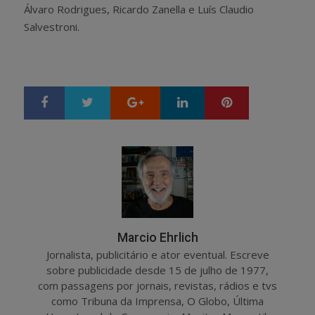
Álvaro Rodrigues, Ricardo Zanella e Luís Claudio
Salvestroni.
Google+
LinkedIn
Pinterest
S
T
h
w
a
e
r
e
e
t
Marcio Ehrlich
Jornalista, publicitário e ator eventual. Escreve
sobre publicidade desde 15 de julho de 1977,
com passagens por jornais, revistas, rádios e tvs
como Tribuna da Imprensa, O Globo, Última