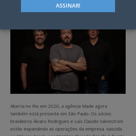
h
w
a
e
r
e
e
t
Aberta no Rio em 2020, a agência Made agora
também está presente em São Paulo. Os sócios
brasileiros Álvaro Rodrigues e Luís Claudio Salvestroni
estão expandindo as operações da empresa nascida