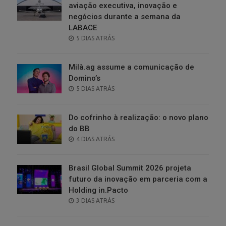
aviação executiva, inovação e
negócios durante a semana da
LABACE
POSTED
5 DIAS ATRÁS
ON
Milà.ag assume a comunicação de
Domino’s
POSTED
5 DIAS ATRÁS
ON
Do cofrinho à realização: o novo plano
do BB
POSTED
4 DIAS ATRÁS
ON
Brasil Global Summit 2026 projeta
futuro da inovação em parceria com a
Holding in.Pacto
POSTED
3 DIAS ATRÁS
ON