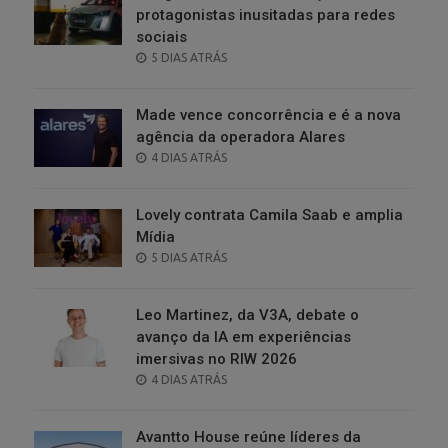
protagonistas inusitadas para redes
sociais
POSTED
5 DIAS ATRÁS
ON
Made vence concorrência e é a nova
agência da operadora Alares
POSTED
4 DIAS ATRÁS
ON
Lovely contrata Camila Saab e amplia
Mídia
POSTED
5 DIAS ATRÁS
ON
Leo Martinez, da V3A, debate o
avanço da IA em experiências
imersivas no RIW 2026
POSTED
4 DIAS ATRÁS
ON
Avantto House reúne líderes da