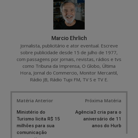
e
t
Marcio Ehrlich
Jornalista, publicitário e ator eventual. Escreve
sobre publicidade desde 15 de julho de 1977,
com passagens por jornais, revistas, rádios e tvs
como Tribuna da Imprensa, O Globo, Última
Hora, Jornal do Commercio, Monitor Mercantil,
Rádio JB, Rádio Tupi FM, TV S e TV E.
Post
Matéria Anterior
Próxima Matéria
navigation
Ministério do
Agência3 cria para o
Turismo licita R$ 15
aniversário de 11
milhões para sua
anos do Hurb
comunicação