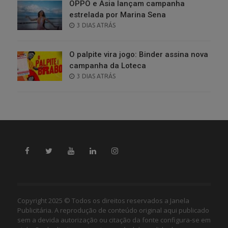
OPPO e Asia lançam campanha
estrelada por Marina Sena
POSTED
3 DIAS ATRÁS
ON
O palpite vira jogo: Binder assina nova
campanha da Loteca
POSTED
3 DIAS ATRÁS
ON
Copyright 2025 © Todos os direitos reservados a Janela
Publicitária. A reprodução de conteúdo original aqui publicado
sem a devida autorização ou citação da fonte configura-se em