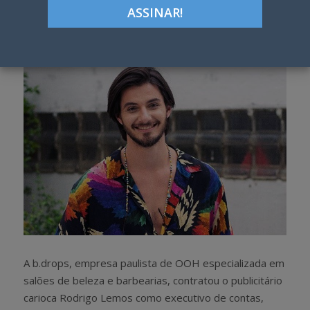
Google+
LinkedIn
Pinterest
S
T
h
w
a
e
r
e
e
t
A b.drops, empresa paulista de OOH especializada em
salões de beleza e barbearias, contratou o publicitário
carioca Rodrigo Lemos como executivo de contas,