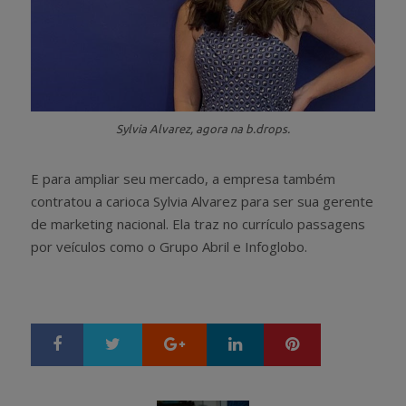
Sylvia Alvarez, agora na b.drops.
E para ampliar seu mercado, a empresa também
contratou a carioca Sylvia Alvarez para ser sua gerente
de marketing nacional. Ela traz no currículo passagens
por veículos como o Grupo Abril e Infoglobo.
Google+
LinkedIn
Pinterest
S
T
h
w
a
e
r
e