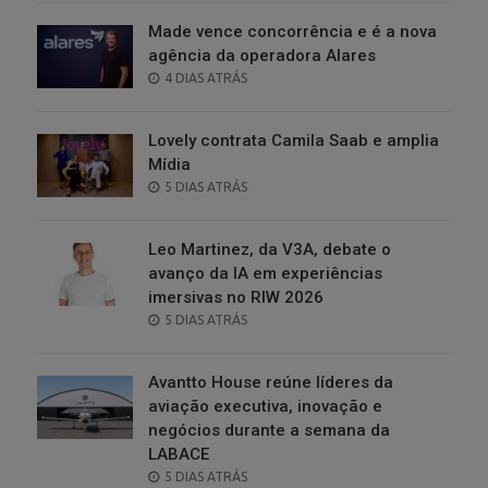
Made vence concorrência e é a nova
agência da operadora Alares
POSTED
4 DIAS ATRÁS
ON
Lovely contrata Camila Saab e amplia
Mídia
POSTED
5 DIAS ATRÁS
ON
Leo Martinez, da V3A, debate o
avanço da IA em experiências
imersivas no RIW 2026
POSTED
5 DIAS ATRÁS
ON
Avantto House reúne líderes da
aviação executiva, inovação e
negócios durante a semana da
LABACE
POSTED
5 DIAS ATRÁS