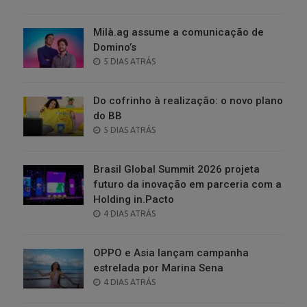
ON
Milà.ag assume a comunicação de
Domino’s
POSTED
5 DIAS ATRÁS
ON
Do cofrinho à realização: o novo plano
do BB
POSTED
5 DIAS ATRÁS
ON
Brasil Global Summit 2026 projeta
futuro da inovação em parceria com a
Holding in.Pacto
POSTED
4 DIAS ATRÁS
ON
OPPO e Asia lançam campanha
estrelada por Marina Sena
POSTED
4 DIAS ATRÁS
ON