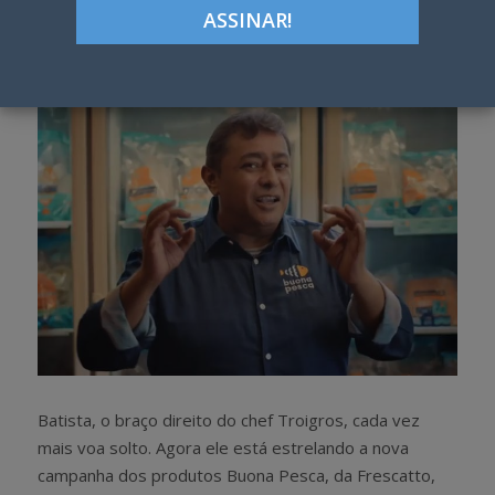
Google+
LinkedIn
Pinterest
S
T
h
w
a
e
r
e
e
t
Batista, o braço direito do chef Troigros, cada vez
mais voa solto. Agora ele está estrelando a nova
campanha dos produtos Buona Pesca, da Frescatto,