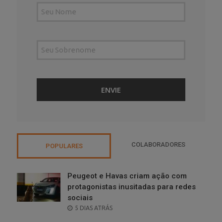
COLABORADORES
POPULARES
Peugeot e Havas criam ação com
protagonistas inusitadas para redes
sociais
POSTED
5 DIAS ATRÁS
ON