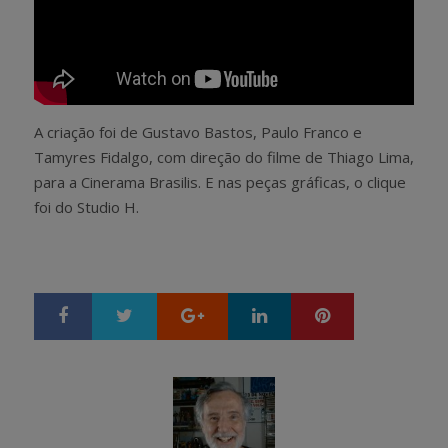
A criação foi de Gustavo Bastos, Paulo Franco e
Tamyres Fidalgo, com direção do filme de Thiago Lima,
para a Cinerama Brasilis. E nas peças gráficas, o clique
foi do Studio H.
Google+
LinkedIn
Pinterest
S
T
h
w
a
e
r
e
e
t