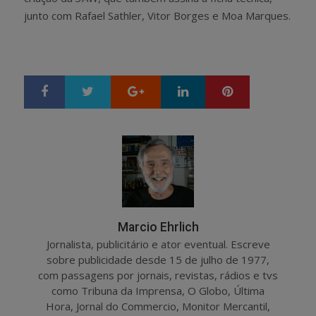
junto com Rafael Sathler, Vitor Borges e Moa Marques.
Google+
LinkedIn
Pinterest
S
T
h
w
a
e
r
e
e
t
Marcio Ehrlich
Jornalista, publicitário e ator eventual. Escreve
sobre publicidade desde 15 de julho de 1977,
com passagens por jornais, revistas, rádios e tvs
como Tribuna da Imprensa, O Globo, Última
Hora, Jornal do Commercio, Monitor Mercantil,