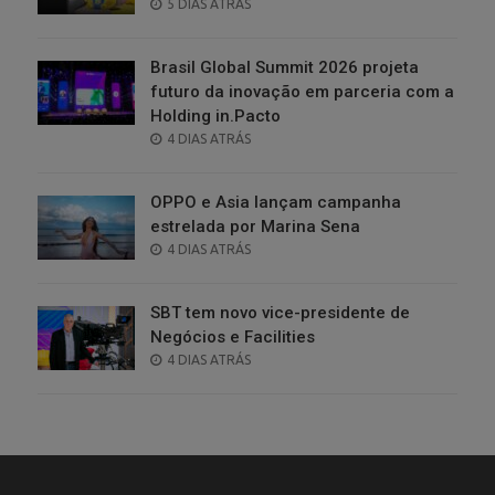
POSTED
5 DIAS ATRÁS
ON
Brasil Global Summit 2026 projeta
futuro da inovação em parceria com a
Holding in.Pacto
POSTED
4 DIAS ATRÁS
ON
OPPO e Asia lançam campanha
estrelada por Marina Sena
POSTED
4 DIAS ATRÁS
ON
SBT tem novo vice-presidente de
Negócios e Facilities
POSTED
4 DIAS ATRÁS
ON