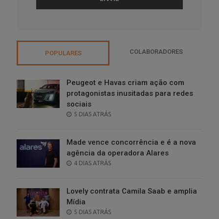
COLABORADORES
POPULARES
Peugeot e Havas criam ação com
protagonistas inusitadas para redes
sociais
POSTED
5 DIAS ATRÁS
ON
Made vence concorrência e é a nova
agência da operadora Alares
POSTED
4 DIAS ATRÁS
ON
Lovely contrata Camila Saab e amplia
Mídia
POSTED
5 DIAS ATRÁS