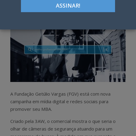
h
w
a
e
r
e
e
t
A Fundação Getúlio Vargas (FGV) está com nova
campanha em mídia digital e redes sociais para
promover seu MBA.
Criado pela 3AW, o comercial mostra o que seria o
olhar de câmeras de segurança atuando para um