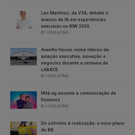
ON
Leo Martinez, da V3A, debate o
avanço da IA em experiências
imersivas no RIW 2026
POSTED
5 DIAS ATRÁS
ON
Avantto House reúne líderes da
aviação executiva, inovação e
negócios durante a semana da
LABACE
POSTED
5 DIAS ATRÁS
ON
Milà.ag assume a comunicação de
Domino’s
POSTED
5 DIAS ATRÁS
ON
Do cofrinho à realização: o novo plano
do BB