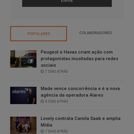
COLABORADORES
POPULARES
Peugeot e Havas criam ação com
protagonistas inusitadas para redes
sociais
POSTED
7 DIAS ATRÁS
ON
Made vence concorrência e é a nova
agência da operadora Alares
POSTED
6 DIAS ATRÁS
ON
Lovely contrata Camila Saab e amplia
Mídia
POSTED
7 DIAS ATRÁS