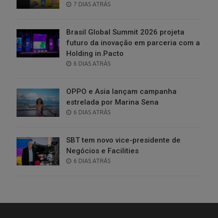
POSTED
7 DIAS ATRÁS
ON
Brasil Global Summit 2026 projeta
futuro da inovação em parceria com a
Holding in.Pacto
POSTED
6 DIAS ATRÁS
ON
OPPO e Asia lançam campanha
estrelada por Marina Sena
POSTED
6 DIAS ATRÁS
ON
SBT tem novo vice-presidente de
Negócios e Facilities
POSTED
6 DIAS ATRÁS
ON