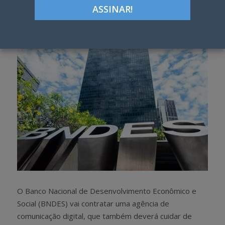
Google+
LinkedIn
Pinterest
S
T
h
w
a
e
r
e
e
t
O Banco Nacional de Desenvolvimento Econômico e
Social (BNDES) vai contratar uma agência de
comunicação digital, que também deverá cuidar de