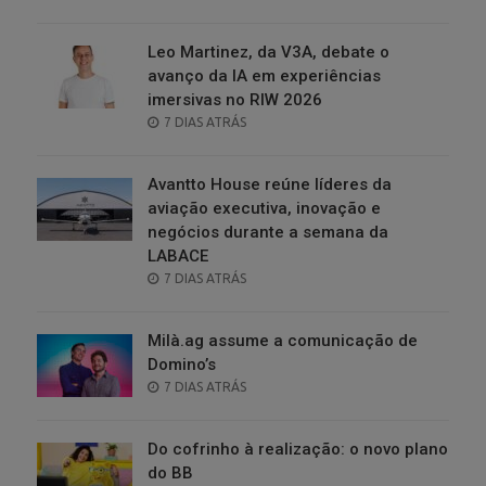
ON
Leo Martinez, da V3A, debate o
avanço da IA em experiências
imersivas no RIW 2026
POSTED
7 DIAS ATRÁS
ON
Avantto House reúne líderes da
aviação executiva, inovação e
negócios durante a semana da
LABACE
POSTED
7 DIAS ATRÁS
ON
Milà.ag assume a comunicação de
Domino’s
POSTED
7 DIAS ATRÁS
ON
Do cofrinho à realização: o novo plano
do BB