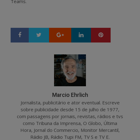
Teams.
Google+
LinkedIn
Pinterest
S
T
h
w
a
e
r
e
e
t
Marcio Ehrlich
Jornalista, publicitário e ator eventual. Escreve
sobre publicidade desde 15 de julho de 1977,
com passagens por jornais, revistas, rádios e tvs
como Tribuna da Imprensa, O Globo, Última
Hora, Jornal do Commercio, Monitor Mercantil,
Rádio JB, Rádio Tupi FM, TV S e TV E.