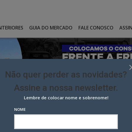
NTERIORES
GUIA DO MERCADO
FALE CONOSCO
ASSI
Não quer perder as novidades?
Assine a nossa newsletter.
Lembre de colocar nome e sobrenome!
 DA DISPUTA DO MINISTÉRIO DA INFRAESTRUTURA
NOME
disputa do Ministério da