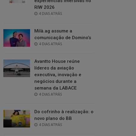
experiências imersivas no
RIW 2026
POSTED
4 DIAS ATRÁS
ON
Milà.ag assume a
comunicação de Domino’s
POSTED
4 DIAS ATRÁS
ON
Avantto House reúne
líderes da aviação
executiva, inovação e
negócios durante a
semana da LABACE
POSTED
4 DIAS ATRÁS
ON
Do cofrinho à realização: o
novo plano do BB
POSTED
4 DIAS ATRÁS
ON