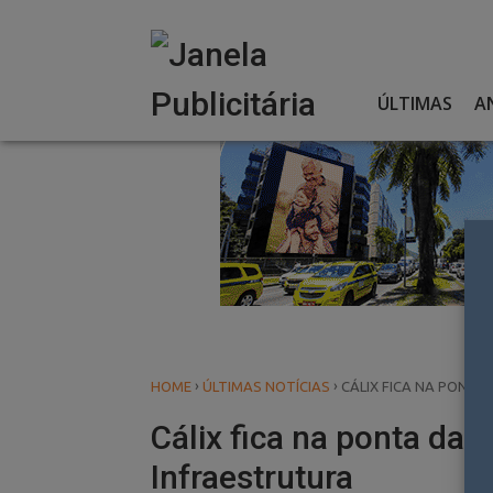
Skip
to
content
ÚLTIMAS
A
›
›
HOME
ÚLTIMAS NOTÍCIAS
CÁLIX FICA NA PONTA
Cálix fica na ponta da 
Infraestrutura