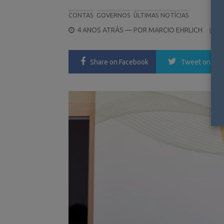
CONTAS
GOVERNOS
ÚLTIMAS NOTÍCIAS
POSTED
4 ANOS ATRÁS
— POR
MARCIO EHRLICH
0
ON
Share
on Facebook
Tweet
on Twi