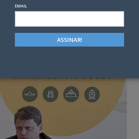
EMAIL
Google+
LinkedIn
Pinterest
tter