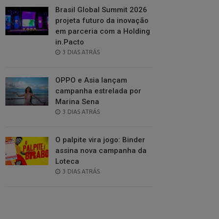
Brasil Global Summit 2026
projeta futuro da inovação
em parceria com a Holding
in.Pacto
POSTED
3 DIAS ATRÁS
ON
OPPO e Asia lançam
campanha estrelada por
Marina Sena
POSTED
3 DIAS ATRÁS
ON
O palpite vira jogo: Binder
assina nova campanha da
Loteca
POSTED
3 DIAS ATRÁS
ON