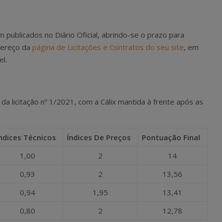
ublicados no Diário Oficial, abrindo-se o prazo para
ndereço da
página de Licitações e Contratos do seu site
, em
l.
s da licitação nº 1/2021, com a Cálix mantida à frente após as
ndices Técnicos
Índices De Preços
Pontuação Final
1,00
2
14
0,93
2
13,56
0,94
1,95
13,41
0,80
2
12,78