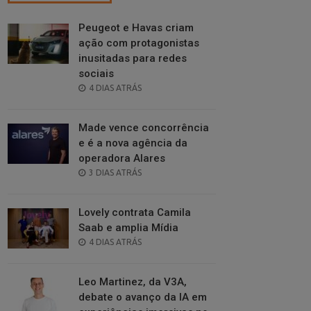
Peugeot e Havas criam
ação com protagonistas
inusitadas para redes
sociais
POSTED
4 DIAS ATRÁS
ON
Made vence concorrência
e é a nova agência da
operadora Alares
POSTED
3 DIAS ATRÁS
ON
Lovely contrata Camila
Saab e amplia Mídia
POSTED
4 DIAS ATRÁS
ON
Leo Martinez, da V3A,
debate o avanço da IA em