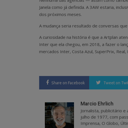
Nenhuma das agências — assim como também 
Janela como já definida. A 3AW estaria, inclu
dos próximos meses.
A mudança seria resultado de conversas que
A curiosidade na história é que a Artplan ate
Inter que ela chegou, em 2018, a fazer o la
mercados Inter, Costa Azul, SuperPrix, Real,
Share
on Facebook
Tweet
on Twi
Marcio Ehrlich
Jornalista, publicitário
julho de 1977, com pass
Imprensa, O Globo, Últi