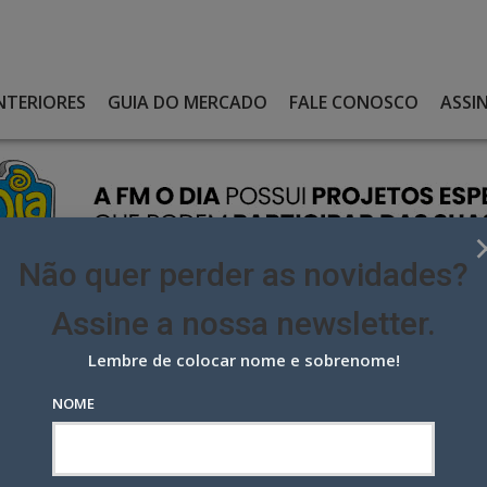
NTERIORES
GUIA DO MERCADO
FALE CONOSCO
ASSI
Não quer perder as novidades?
Assine a nossa newsletter.
Lembre de colocar nome e sobrenome!
R A 3AW E ENTREGAR A CONTA PARA A ARTPLAN
NOME
3AW e entregar a conta para a