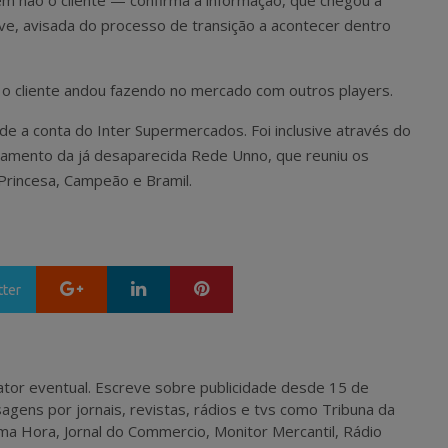
não o cliente — confirma a informação, que chegou à
sive, avisada do processo de transição a acontecer dentro
 o cliente andou fazendo no mercado com outros players.
nde a conta do Inter Supermercados. Foi inclusive através do
nçamento da já desaparecida Rede Unno, que reuniu os
 Princesa, Campeão e Bramil.
Google+
LinkedIn
Pinterest
tter
 e ator eventual. Escreve sobre publicidade desde 15 de
agens por jornais, revistas, rádios e tvs como Tribuna da
ma Hora, Jornal do Commercio, Monitor Mercantil, Rádio