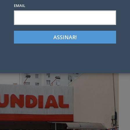
EMAIL
Google+
LinkedIn
Pinterest
tter