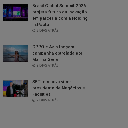
Brasil Global Summit 2026
projeta futuro da inovação
em parceria com a Holding
in.Pacto
POSTED
2 DIAS ATRÁS
ON
OPPO e Asia lançam
campanha estrelada por
Marina Sena
POSTED
2 DIAS ATRÁS
ON
SBT tem novo vice-
presidente de Negócios e
Facilities
POSTED
2 DIAS ATRÁS
ON