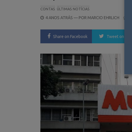
CONTAS
ÚLTIMAS NOTÍCIAS
POSTED
4 ANOS ATRÁS
— POR
MARCIO EHRLICH
2
ON
Share
on Facebook
Tweet
on Twi