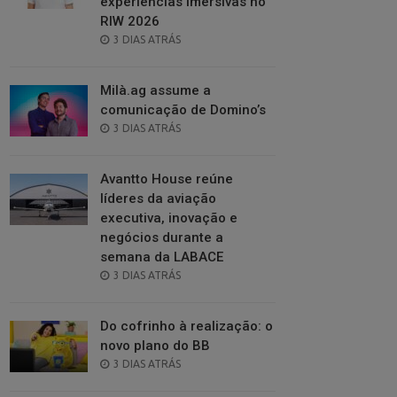
experiências imersivas no
RIW 2026
POSTED
3 DIAS ATRÁS
ON
Milà.ag assume a
comunicação de Domino’s
POSTED
3 DIAS ATRÁS
ON
Avantto House reúne
líderes da aviação
executiva, inovação e
negócios durante a
semana da LABACE
POSTED
3 DIAS ATRÁS
ON
Do cofrinho à realização: o
novo plano do BB
POSTED
3 DIAS ATRÁS
ON