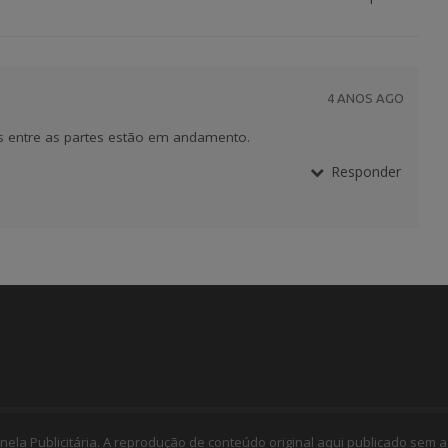
4 ANOS AGO
s entre as partes estão em andamento.
Responder
nela Publicitária. A reprodução de conteúdo original aqui publicado sem a