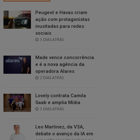
Peugeot e Havas criam
ação com protagonistas
inusitadas para redes
sociais
POSTED
3 DIAS ATRÁS
ON
Made vence concorrência
e é a nova agência da
operadora Alares
POSTED
2 DIAS ATRÁS
ON
Lovely contrata Camila
Saab e amplia Mídia
POSTED
3 DIAS ATRÁS
ON
Leo Martinez, da V3A,
debate o avanço da IA em