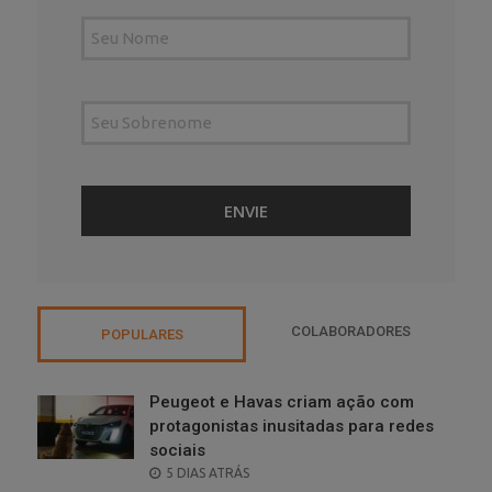
COLABORADORES
POPULARES
Peugeot e Havas criam ação com
protagonistas inusitadas para redes
sociais
POSTED
5 DIAS ATRÁS