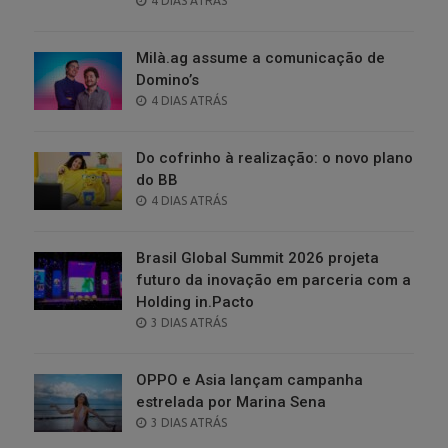
4 DIAS ATRÁS
ON
Milà.ag assume a comunicação de
Domino’s
POSTED
4 DIAS ATRÁS
ON
Do cofrinho à realização: o novo plano
do BB
POSTED
4 DIAS ATRÁS
ON
Brasil Global Summit 2026 projeta
futuro da inovação em parceria com a
Holding in.Pacto
POSTED
3 DIAS ATRÁS
ON
OPPO e Asia lançam campanha
estrelada por Marina Sena
POSTED
3 DIAS ATRÁS
ON