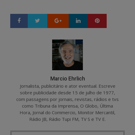
Google+
LinkedIn
Pinterest
S
T
h
w
a
e
r
e
e
t
Marcio Ehrlich
Jornalista, publicitário e ator eventual. Escreve
sobre publicidade desde 15 de julho de 1977,
com passagens por jornais, revistas, rádios e tvs
como Tribuna da Imprensa, O Globo, Última
Hora, Jornal do Commercio, Monitor Mercantil,
Rádio JB, Rádio Tupi FM, TV S e TV E.