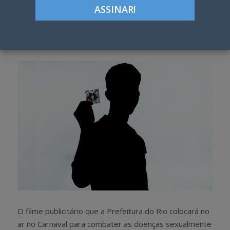
ON
Google+
LinkedIn
Pinterest
S
T
h
w
a
e
r
e
e
t
O filme publicitário que a Prefeitura do Rio colocará no
ar no Carnaval para combater as doenças sexualmente