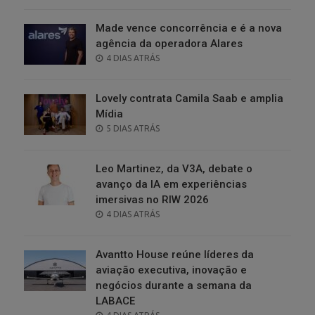
ON
Made vence concorrência e é a nova
agência da operadora Alares
POSTED
4 DIAS ATRÁS
ON
Lovely contrata Camila Saab e amplia
Mídia
POSTED
5 DIAS ATRÁS
ON
Leo Martinez, da V3A, debate o
avanço da IA em experiências
imersivas no RIW 2026
POSTED
4 DIAS ATRÁS
ON
Avantto House reúne líderes da
aviação executiva, inovação e
negócios durante a semana da
LABACE
POSTED