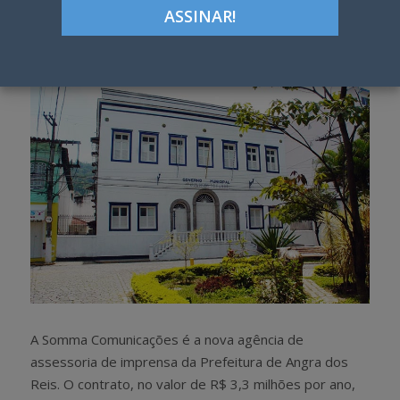
Google+
LinkedIn
Pinterest
S
T
h
w
a
e
r
e
e
t
A Somma Comunicações é a nova agência de
assessoria de imprensa da Prefeitura de Angra dos
Reis. O contrato, no valor de R$ 3,3 milhões por ano,