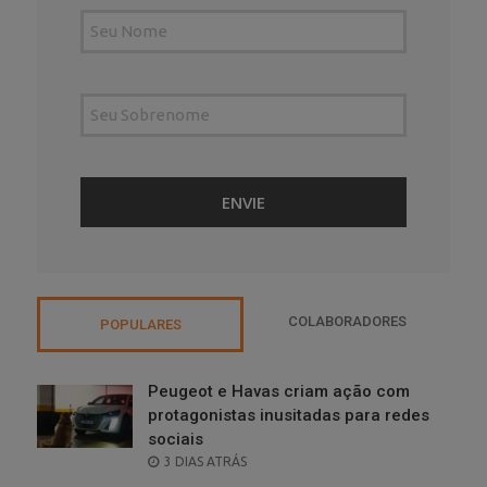
COLABORADORES
POPULARES
Peugeot e Havas criam ação com
protagonistas inusitadas para redes
sociais
POSTED
3 DIAS ATRÁS
ON