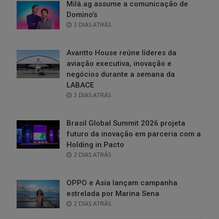
Milà.ag assume a comunicação de
Domino’s
POSTED
3 DIAS ATRÁS
ON
Avantto House reúne líderes da
aviação executiva, inovação e
negócios durante a semana da
LABACE
POSTED
3 DIAS ATRÁS
ON
Brasil Global Summit 2026 projeta
futuro da inovação em parceria com a
Holding in.Pacto
POSTED
2 DIAS ATRÁS
ON
OPPO e Asia lançam campanha
estrelada por Marina Sena
POSTED
2 DIAS ATRÁS
ON