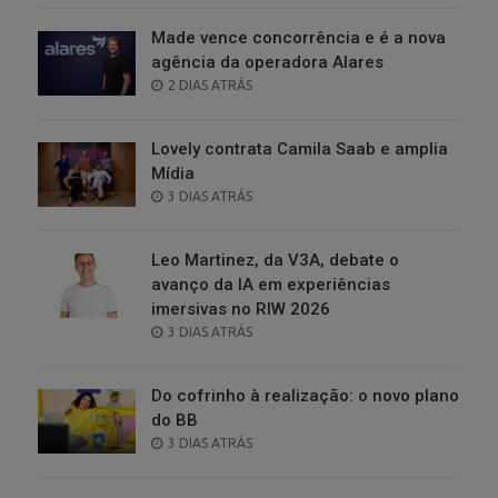
Made vence concorrência e é a nova
agência da operadora Alares
POSTED
2 DIAS ATRÁS
ON
Lovely contrata Camila Saab e amplia
Mídia
POSTED
3 DIAS ATRÁS
ON
Leo Martinez, da V3A, debate o
avanço da IA em experiências
imersivas no RIW 2026
POSTED
3 DIAS ATRÁS
ON
Do cofrinho à realização: o novo plano
do BB
POSTED
3 DIAS ATRÁS
ON