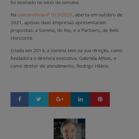
foi assinado no início da semana.
Na
concorrência nº 012/2021
, aberta em outubro de
2021, apenas duas empresas apresentaram
propostas: a Somma, do Rio, e a Partners, de Belo
Horizonte.
Criada em 2014, a Somma tem na sua direção, como
fundadora e diretora executiva, Gabriela Athias, e
como diretor de atendimento, Rodrigo Hilário.
Google+
LinkedIn
Pinterest
S
T
h
w
a
e
r
e
e
t