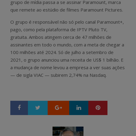
grupo de mídia passa a se assinar Paramount, marca
que remete ao estúdio de filmes Paramount Pictures.
O grupo é responsável não só pelo canal Paramount+,
pago, como pela plataforma de IPTV Pluto TV,
gratuita. Ambos atingem cerca de 47 milhões de
assinantes em todo o mundo, com a meta de chegar a
100 milhões até 2024. Só de julho a setembro de
2021, o grupo anunciou uma receita de US$ 1 bilhão. E
a mudança de nome levou a empresa a ver suas ações
— de sigla VIAC — subirem 2,74% na Nasdaq.
Google+
LinkedIn
Pinterest
S
T
h
w
a
e
r
e
e
t