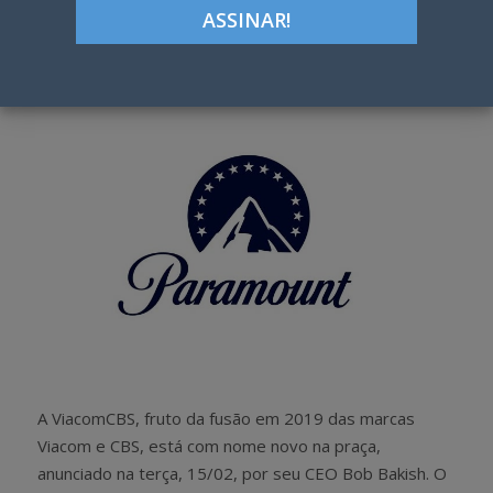
Google+
LinkedIn
Pinterest
S
T
h
w
a
e
r
e
e
t
A ViacomCBS, fruto da fusão em 2019 das marcas
Viacom e CBS, está com nome novo na praça,
anunciado na terça, 15/02, por seu CEO Bob Bakish. O