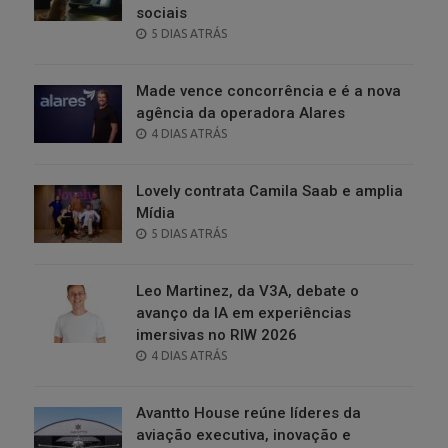
sociais
POSTED
5 DIAS ATRÁS
ON
Made vence concorrência e é a nova
agência da operadora Alares
POSTED
4 DIAS ATRÁS
ON
Lovely contrata Camila Saab e amplia
Mídia
POSTED
5 DIAS ATRÁS
ON
Leo Martinez, da V3A, debate o
avanço da IA em experiências
imersivas no RIW 2026
POSTED
4 DIAS ATRÁS
ON
Avantto House reúne líderes da
aviação executiva, inovação e