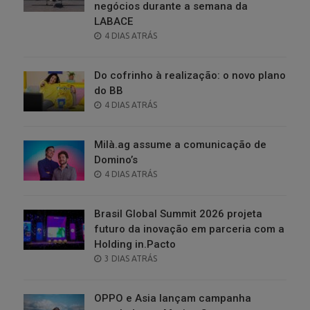
negócios durante a semana da
LABACE
POSTED
4 DIAS ATRÁS
ON
Do cofrinho à realização: o novo plano
do BB
POSTED
4 DIAS ATRÁS
ON
Milà.ag assume a comunicação de
Domino’s
POSTED
4 DIAS ATRÁS
ON
Brasil Global Summit 2026 projeta
futuro da inovação em parceria com a
Holding in.Pacto
POSTED
3 DIAS ATRÁS
ON
OPPO e Asia lançam campanha