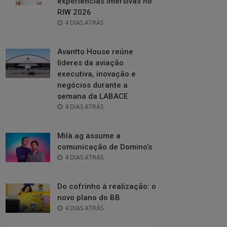
experiências imersivas no
RIW 2026
POSTED
4 DIAS ATRÁS
ON
Avantto House reúne
líderes da aviação
executiva, inovação e
negócios durante a
semana da LABACE
POSTED
4 DIAS ATRÁS
ON
Milà.ag assume a
comunicação de Domino’s
POSTED
4 DIAS ATRÁS
ON
Do cofrinho à realização: o
novo plano do BB
POSTED
4 DIAS ATRÁS
ON