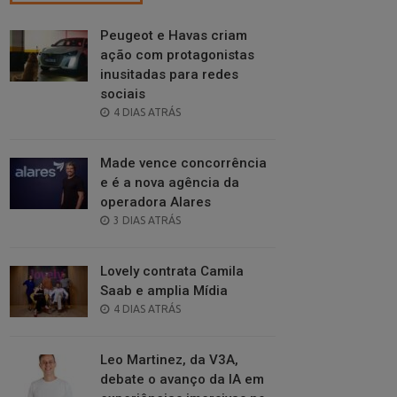
Peugeot e Havas criam
ação com protagonistas
inusitadas para redes
sociais
POSTED
4 DIAS ATRÁS
ON
Made vence concorrência
e é a nova agência da
operadora Alares
POSTED
3 DIAS ATRÁS
ON
Lovely contrata Camila
Saab e amplia Mídia
POSTED
4 DIAS ATRÁS
ON
Leo Martinez, da V3A,
debate o avanço da IA em