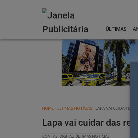
Skip
to
content
ÚLTIMAS
A
›
›
HOME
ÚLTIMAS NOTÍCIAS
LAPA VAI CUIDAR DAS 
Lapa vai cuidar das red
CONTAS
DIGITAL
ÚLTIMAS NOTÍCIAS