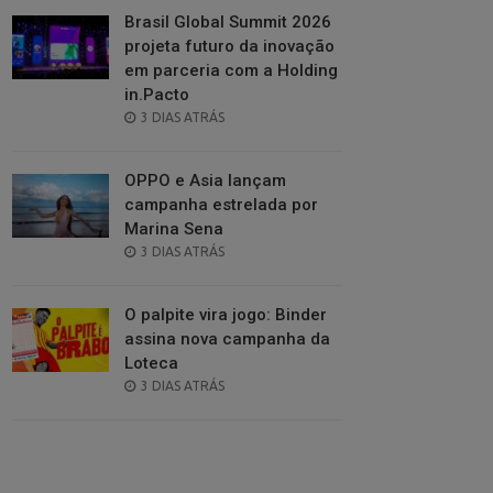
Brasil Global Summit 2026
projeta futuro da inovação
em parceria com a Holding
in.Pacto
POSTED
3 DIAS ATRÁS
ON
OPPO e Asia lançam
campanha estrelada por
Marina Sena
POSTED
3 DIAS ATRÁS
ON
O palpite vira jogo: Binder
assina nova campanha da
Loteca
POSTED
3 DIAS ATRÁS
ON