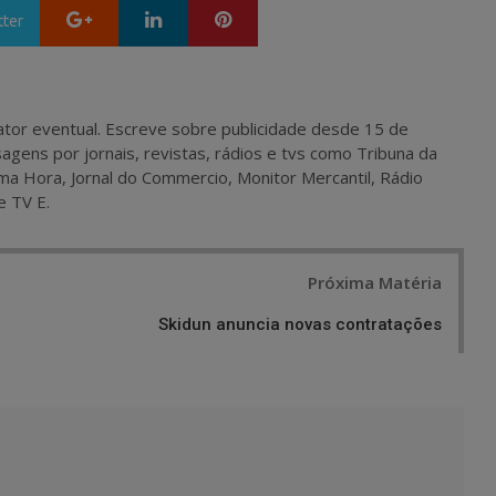
Google+
LinkedIn
Pinterest
tter
 e ator eventual. Escreve sobre publicidade desde 15 de
agens por jornais, revistas, rádios e tvs como Tribuna da
ma Hora, Jornal do Commercio, Monitor Mercantil, Rádio
e TV E.
Próxima Matéria
Skidun anuncia novas contratações