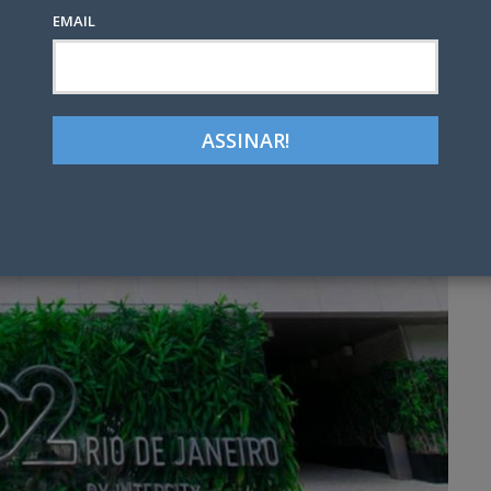
EMAIL
Google+
LinkedIn
Pinterest
tter