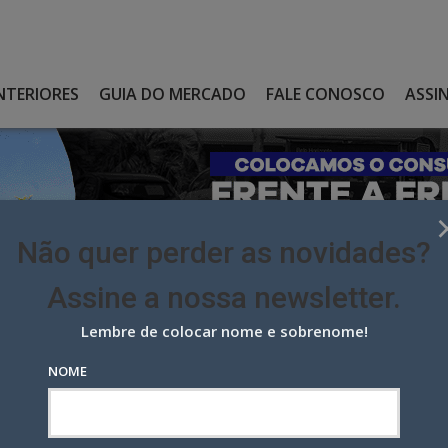
NTERIORES
GUIA DO MERCADO
FALE CONOSCO
ASSI
Não quer perder as novidades?
Assine a nossa newsletter.
Lembre de colocar nome e sobrenome!
REDES SOCIAIS DO HOTEL YOO2, NO RIO
NOME
es sociais do hotel Yoo2, no Rio