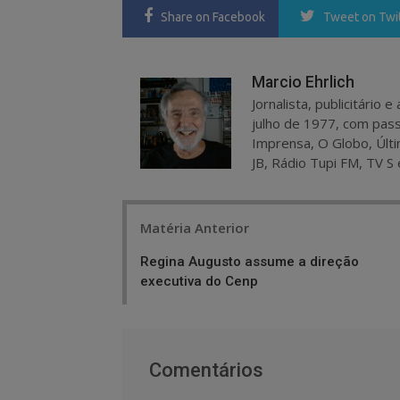
Share
on Facebook
Tweet
on Twi
Marcio Ehrlich
Jornalista, publicitário
julho de 1977, com pass
Imprensa, O Globo, Últi
JB, Rádio Tupi FM, TV S 
Post
Matéria Anterior
navigation
Regina Augusto assume a direção
executiva do Cenp
Comentários