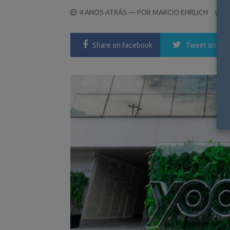
POSTED
4 ANOS ATRÁS
— POR
MARCIO EHRLICH
0
ON
Share
on Facebook
Tweet
on Twi