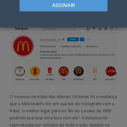
Google+
LinkedIn
Pinterest
S
T
h
w
a
e
r
e
e
t
O sucesso na mídia das últimas 24 horas foi a mudança
que o McDonald’s fez em sua bio do Instagram com a
frase “o melhor lugar para os fãs do Luciano do BBB
pedirem pra tirar uma foto com ele”. A iniciativa foi
reproduzida por veículos de todo o país, ligados no