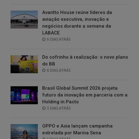
ON
Avantto House reúne líderes da
aviação executiva, inovação e
negócios durante a semana da
LABACE
POSTED
6 DIAS ATRÁS
ON
Do cofrinho à realização: o novo plano
do BB
POSTED
6 DIAS ATRÁS
ON
Brasil Global Summit 2026 projeta
futuro da inovação em parceria com a
Holding in.Pacto
POSTED
5 DIAS ATRÁS
ON
OPPO e Asia lançam campanha
estrelada por Marina Sena
POSTED