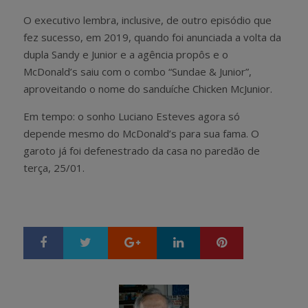
O executivo lembra, inclusive, de outro episódio que
fez sucesso, em 2019, quando foi anunciada a volta da
dupla Sandy e Junior e a agência propôs e o
McDonald’s saiu com o combo “Sundae & Junior”,
aproveitando o nome do sanduíche Chicken McJunior.
Em tempo: o sonho Luciano Esteves agora só
depende mesmo do McDonald’s para sua fama. O
garoto já foi defenestrado da casa no paredão de
terça, 25/01.
Google+
LinkedIn
Pinterest
S
T
h
w
a
e
r
e
e
t