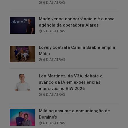
POSTED
6 DIAS ATRÁS
ON
Made vence concorrência e é a nova
agência da operadora Alares
POSTED
5 DIAS ATRÁS
ON
Lovely contrata Camila Saab e amplia
Mídia
POSTED
6 DIAS ATRÁS
ON
Leo Martinez, da V3A, debate o
avanço da IA em experiências
imersivas no RIW 2026
POSTED
6 DIAS ATRÁS
ON
Milà.ag assume a comunicação de
Domino’s
POSTED
6 DIAS ATRÁS