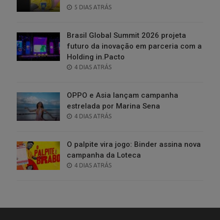
POSTED
5 DIAS ATRÁS
ON
Brasil Global Summit 2026 projeta
futuro da inovação em parceria com a
Holding in.Pacto
POSTED
4 DIAS ATRÁS
ON
OPPO e Asia lançam campanha
estrelada por Marina Sena
POSTED
4 DIAS ATRÁS
ON
O palpite vira jogo: Binder assina nova
campanha da Loteca
POSTED
4 DIAS ATRÁS
ON