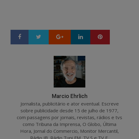
Google+
LinkedIn
Pinterest
S
T
h
w
a
e
r
e
e
t
Marcio Ehrlich
Jornalista, publicitário e ator eventual. Escreve
sobre publicidade desde 15 de julho de 1977,
com passagens por jornais, revistas, rádios e tvs
como Tribuna da Imprensa, O Globo, Última
Hora, Jornal do Commercio, Monitor Mercantil,
Rádio JB, Rádio Tupi FM, TV S e TV E.