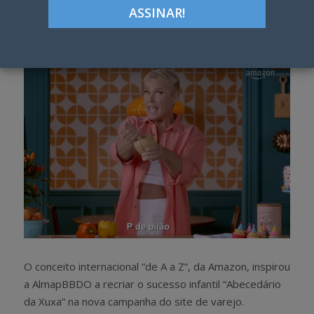
Google+
LinkedIn
Pinterest
S
T
h
w
a
e
r
e
e
t
O conceito internacional “de A a Z”, da Amazon, inspirou
a AlmapBBDO a recriar o sucesso infantil “Abecedário
da Xuxa” na nova campanha do site de varejo.