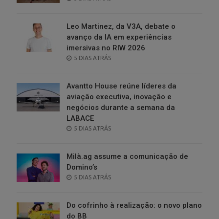
ON
Leo Martinez, da V3A, debate o
avanço da IA em experiências
imersivas no RIW 2026
POSTED
5 DIAS ATRÁS
ON
Avantto House reúne líderes da
aviação executiva, inovação e
negócios durante a semana da
LABACE
POSTED
5 DIAS ATRÁS
ON
Milà.ag assume a comunicação de
Domino’s
POSTED
5 DIAS ATRÁS
ON
Do cofrinho à realização: o novo plano
do BB