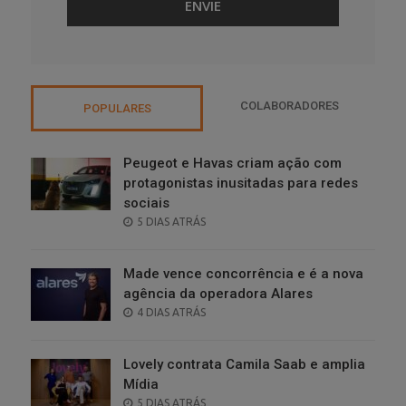
COLABORADORES
POPULARES
Peugeot e Havas criam ação com
protagonistas inusitadas para redes
sociais
POSTED
5 DIAS ATRÁS
ON
Made vence concorrência e é a nova
agência da operadora Alares
POSTED
4 DIAS ATRÁS
ON
Lovely contrata Camila Saab e amplia
Mídia
POSTED
5 DIAS ATRÁS