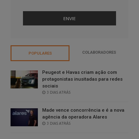
COLABORADORES
POPULARES
Peugeot e Havas criam ação com
protagonistas inusitadas para redes
sociais
POSTED
3 DIAS ATRÁS
ON
Made vence concorrência e é a nova
agência da operadora Alares
POSTED
3 DIAS ATRÁS
ON