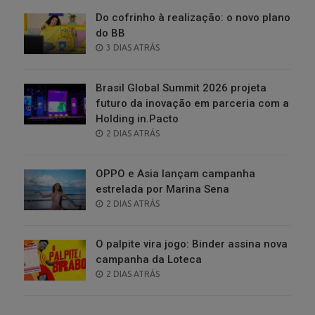
Do cofrinho à realização: o novo plano
do BB
POSTED
3 DIAS ATRÁS
ON
Brasil Global Summit 2026 projeta
futuro da inovação em parceria com a
Holding in.Pacto
POSTED
2 DIAS ATRÁS
ON
OPPO e Asia lançam campanha
estrelada por Marina Sena
POSTED
2 DIAS ATRÁS
ON
O palpite vira jogo: Binder assina nova
campanha da Loteca
POSTED
2 DIAS ATRÁS
ON