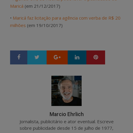
Maricá
(em 21/12/2017)
•
Maricá faz licitação para agência com verba de R$ 20
milhões
(em 19/10/2017)
Google+
LinkedIn
Pinterest
S
T
h
w
a
e
r
e
e
t
Marcio Ehrlich
Jornalista, publicitário e ator eventual. Escreve
sobre publicidade desde 15 de julho de 1977,