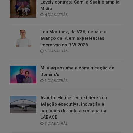
Lovely contrata Camila Saab e amplia
Mídia
POSTED
4 DIAS ATRÁS
ON
Leo Martinez, da V3A, debate o
avanço da IA em experiências
imersivas no RIW 2026
POSTED
3 DIAS ATRÁS
ON
Milà.ag assume a comunicação de
Domino’s
POSTED
3 DIAS ATRÁS
ON
Avantto House reúne líderes da
aviação executiva, inovação e
negócios durante a semana da
LABACE
POSTED
3 DIAS ATRÁS
ON