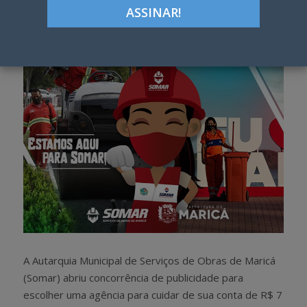
Google+
LinkedIn
Pinterest
S
T
h
w
a
e
r
e
e
t
A Autarquia Municipal de Serviços de Obras de Maricá
(Somar) abriu concorrência de publicidade para
escolher uma agência para cuidar de sua conta de R$ 7