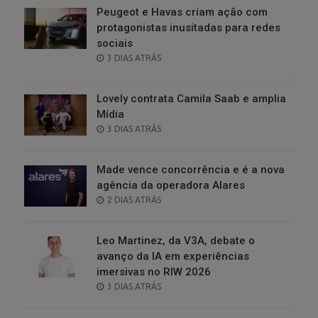
Peugeot e Havas criam ação com
protagonistas inusitadas para redes
sociais
POSTED
3 DIAS ATRÁS
ON
Lovely contrata Camila Saab e amplia
Mídia
POSTED
3 DIAS ATRÁS
ON
Made vence concorrência e é a nova
agência da operadora Alares
POSTED
2 DIAS ATRÁS
ON
Leo Martinez, da V3A, debate o
avanço da IA em experiências
imersivas no RIW 2026
POSTED
3 DIAS ATRÁS
ON