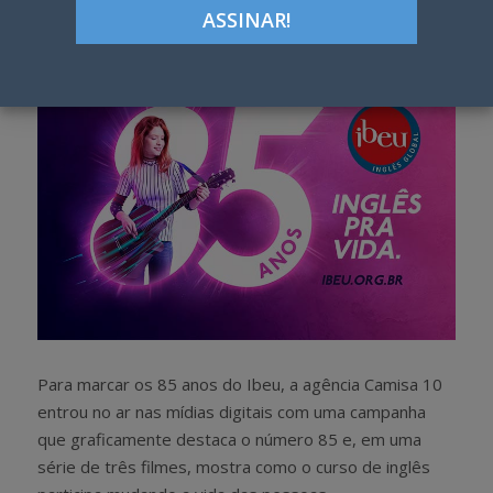
h
w
a
e
r
e
e
t
Para marcar os 85 anos do Ibeu, a agência Camisa 10
entrou no ar nas mídias digitais com uma campanha
que graficamente destaca o número 85 e, em uma
série de três filmes, mostra como o curso de inglês