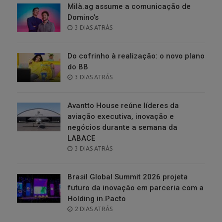
Milà.ag assume a comunicação de
Domino’s
POSTED
3 DIAS ATRÁS
ON
Do cofrinho à realização: o novo plano
do BB
POSTED
3 DIAS ATRÁS
ON
Avantto House reúne líderes da
aviação executiva, inovação e
negócios durante a semana da
LABACE
POSTED
3 DIAS ATRÁS
ON
Brasil Global Summit 2026 projeta
futuro da inovação em parceria com a
Holding in.Pacto
POSTED
2 DIAS ATRÁS
ON