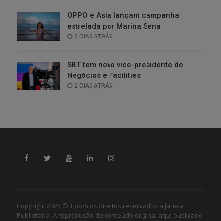
OPPO e Asia lançam campanha
estrelada por Marina Sena
POSTED
2 DIAS ATRÁS
ON
SBT tem novo vice-presidente de
Negócios e Facilities
POSTED
2 DIAS ATRÁS
ON
Copyright 2025 © Todos os direitos reservados a Janela
Publicitária. A reprodução de conteúdo original aqui publicado