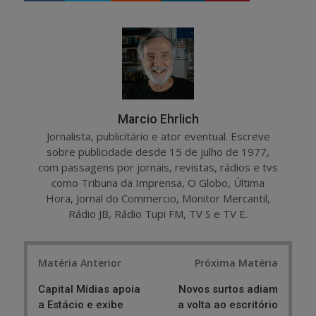
a
e
r
e
e
t
Marcio Ehrlich
Jornalista, publicitário e ator eventual. Escreve
sobre publicidade desde 15 de julho de 1977,
com passagens por jornais, revistas, rádios e tvs
como Tribuna da Imprensa, O Globo, Última
Hora, Jornal do Commercio, Monitor Mercantil,
Rádio JB, Rádio Tupi FM, TV S e TV E.
Post
Matéria Anterior
Próxima Matéria
navigation
Capital Mídias apoia
Novos surtos adiam
a Estácio e exibe
a volta ao escritório