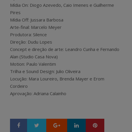
Mídia On: Diogo Azevedo, Caio Imenes e Guilherme
Pires
Mídia Off: Jussara Barbosa
Arte-final: Marcelo Meyer
Produtora: Silence
Direção: Dudu Lopes
Concept e direção de arte: Leandro Cunha e Fernando
Alan (Studio Casa Nova)
Motion: Paulo Valentim
Trilha e Sound Design: Julio Oliveira
Locução: Mara Loureiro, Brenda Mayer e Erom
Cordeiro
Aprovação: Adriana Calainho
Google+
LinkedIn
Pinterest
S
T
h
w