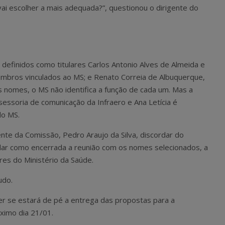
ai escolher a mais adequada?”, questionou o dirigente do
definidos como titulares Carlos Antonio Alves de Almeida e
embros vinculados ao MS; e Renato Correia de Albuquerque,
omes, o MS não identifica a função de cada um. Mas a
ssessoria de comunicação da Infraero e Ana Letícia é
do MS.
nte da Comissão, Pedro Araujo da Silva, discordar do
dar como encerrada a reunião com os nomes selecionados, a
es do Ministério da Saúde.
udo.
er se estará de pé a entrega das propostas para a
ximo dia 21/01.