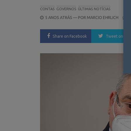
CONTAS
GOVERNOS
ÚLTIMAS NOTÍCIAS
POSTED
5 ANOS ATRÁS
— POR
MARCIO EHRLICH
0
ON
Share
on Facebook
Tweet
on Twi