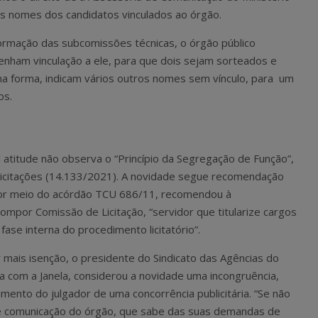
 os nomes dos candidatos vinculados ao órgão.
rmação das subcomissões técnicas, o órgão público
enham vinculação a ele, para que dois sejam sorteados e
 forma, indicam vários outros nomes sem vínculo, para um
os.
l atitude não observa o “Princípio da Segregação de Função”,
e Licitações (14.133/2021). A novidade segue recomendação
 por meio do acórdão TCU 686/11, recomendou à
ompor Comissão de Licitação, “servidor que titularize cargos
se interna do procedimento licitatório”.
 mais isenção, o presidente do Sindicato das Agências do
a com a Janela, considerou a novidade uma incongruência,
mento do julgador de uma concorrência publicitária. “Se não
e comunicação do órgão, que sabe das suas demandas de