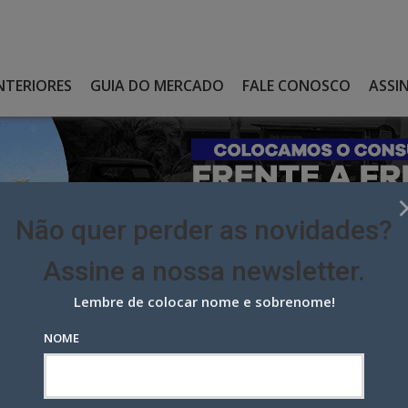
NTERIORES
GUIA DO MERCADO
FALE CONOSCO
ASSI
Não quer perder as novidades?
Assine a nossa newsletter.
Lembre de colocar nome e sobrenome!
AÚDE EMPACA NA FORMAÇÃO DA SUBCOMISSÃO TÉCNICA
NOME
e empaca na formação da