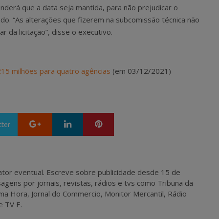
derá que a data seja mantida, para não prejudicar o
do. “As alterações que fizerem na subcomissão técnica não
r da licitação”, disse o executivo.
 215 milhões para quatro agências
(em 03/12/2021)
Google+
LinkedIn
Pinterest
tter
 e ator eventual. Escreve sobre publicidade desde 15 de
agens por jornais, revistas, rádios e tvs como Tribuna da
ma Hora, Jornal do Commercio, Monitor Mercantil, Rádio
e TV E.