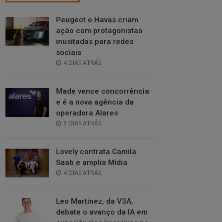
Peugeot e Havas criam
ação com protagonistas
inusitadas para redes
sociais
POSTED
4 DIAS ATRÁS
ON
Made vence concorrência
e é a nova agência da
operadora Alares
POSTED
3 DIAS ATRÁS
ON
Lovely contrata Camila
Saab e amplia Mídia
POSTED
4 DIAS ATRÁS
ON
Leo Martinez, da V3A,
debate o avanço da IA em