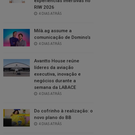
experiências imersivas no
RIW 2026
POSTED
4 DIAS ATRÁS
ON
Milà.ag assume a
comunicação de Domino’s
POSTED
4 DIAS ATRÁS
ON
Avantto House reúne
líderes da aviação
executiva, inovação e
negócios durante a
semana da LABACE
POSTED
4 DIAS ATRÁS
ON
Do cofrinho à realização: o
novo plano do BB
POSTED
4 DIAS ATRÁS
ON