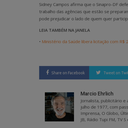
Sidney Campos afirma que o Sinapro-DF defen
trabalho das agências que estão se preparan
pode prejudicar o lado de quem quer participa
LEIA TAMBÉM NA JANELA
•
Ministério da Saúde libera licitação com R$
Share
on Facebook
Tweet
on Twi
Marcio Ehrlich
Jornalista, publicitário
julho de 1977, com pass
Imprensa, O Globo, Últi
JB, Rádio Tupi FM, TV S 