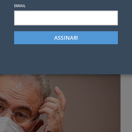
EMAIL
Google+
LinkedIn
Pinterest
tter