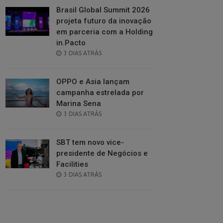
Brasil Global Summit 2026
projeta futuro da inovação
em parceria com a Holding
in.Pacto
POSTED
3 DIAS ATRÁS
ON
OPPO e Asia lançam
campanha estrelada por
Marina Sena
POSTED
3 DIAS ATRÁS
ON
SBT tem novo vice-
presidente de Negócios e
Facilities
POSTED
3 DIAS ATRÁS
ON