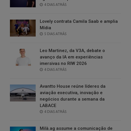
POSTED
4 DIAS ATRÁS
ON
Lovely contrata Camila Saab e amplia
Mídia
POSTED
5 DIAS ATRÁS
ON
Leo Martinez, da V3A, debate o
avanço da IA em experiências
imersivas no RIW 2026
POSTED
4 DIAS ATRÁS
ON
Avantto House reúne líderes da
aviação executiva, inovação e
negócios durante a semana da
LABACE
POSTED
4 DIAS ATRÁS
ON
Milà.ag assume a comunicação de