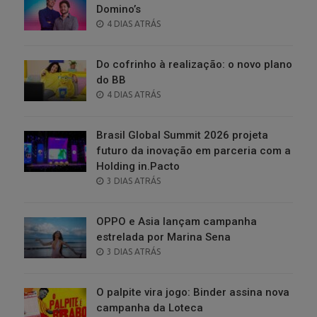
Domino’s
POSTED
4 DIAS ATRÁS
ON
Do cofrinho à realização: o novo plano
do BB
POSTED
4 DIAS ATRÁS
ON
Brasil Global Summit 2026 projeta
futuro da inovação em parceria com a
Holding in.Pacto
POSTED
3 DIAS ATRÁS
ON
OPPO e Asia lançam campanha
estrelada por Marina Sena
POSTED
3 DIAS ATRÁS
ON
O palpite vira jogo: Binder assina nova
campanha da Loteca