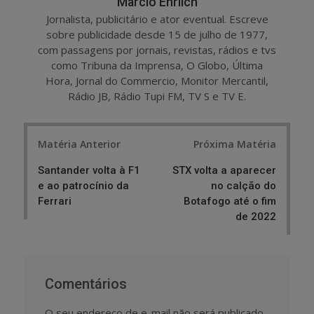
Marcio Ehrlich
Jornalista, publicitário e ator eventual. Escreve
sobre publicidade desde 15 de julho de 1977,
com passagens por jornais, revistas, rádios e tvs
como Tribuna da Imprensa, O Globo, Última
Hora, Jornal do Commercio, Monitor Mercantil,
Rádio JB, Rádio Tupi FM, TV S e TV E.
Post
Matéria Anterior
Próxima Matéria
navigation
Santander volta à F1
STX volta a aparecer
e ao patrocínio da
no calção do
Ferrari
Botafogo até o fim
de 2022
Comentários
O seu endereço de e-mail não será publicado.