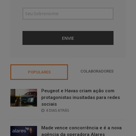
COLABORADORES
POPULARES
Peugeot e Havas criam ação com
protagonistas inusitadas para redes
sociais
POSTED
4 DIAS ATRÁS
ON
Made vence concorrência e é a nova
agência da operadora Alares