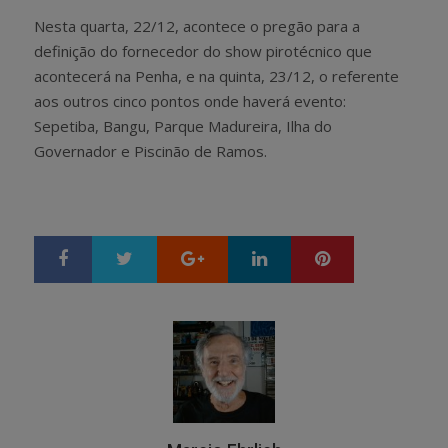
Nesta quarta, 22/12, acontece o pregão para a
definição do fornecedor do show pirotécnico que
acontecerá na Penha, e na quinta, 23/12, o referente
aos outros cinco pontos onde haverá evento:
Sepetiba, Bangu, Parque Madureira, Ilha do
Governador e Piscinão de Ramos.
Google+
LinkedIn
Pinterest
S
T
h
w
a
e
r
e
e
t