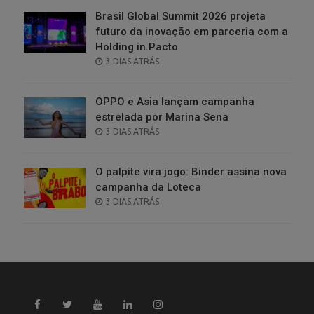
Brasil Global Summit 2026 projeta
futuro da inovação em parceria com a
Holding in.Pacto
POSTED
3 DIAS ATRÁS
ON
OPPO e Asia lançam campanha
estrelada por Marina Sena
POSTED
3 DIAS ATRÁS
ON
O palpite vira jogo: Binder assina nova
campanha da Loteca
POSTED
3 DIAS ATRÁS
ON