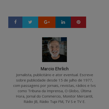
Google+
LinkedIn
Pinterest
S
T
h
w
a
e
r
e
e
t
Marcio Ehrlich
Jornalista, publicitário e ator eventual. Escreve
sobre publicidade desde 15 de julho de 1977,
com passagens por jornais, revistas, rádios e tvs
como Tribuna da Imprensa, O Globo, Última
Hora, Jornal do Commercio, Monitor Mercantil,
Rádio JB, Rádio Tupi FM, TV S e TV E.