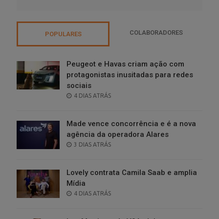
COLABORADORES
POPULARES
Peugeot e Havas criam ação com
protagonistas inusitadas para redes
sociais
POSTED
4 DIAS ATRÁS
ON
Made vence concorrência e é a nova
agência da operadora Alares
POSTED
3 DIAS ATRÁS
ON
Lovely contrata Camila Saab e amplia
Mídia
POSTED
4 DIAS ATRÁS
ON