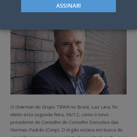
h
w
a
e
r
e
e
t
O chairman do Grupo TBWA no Brasil, Luiz Lara, foi
eleito esta segunda-feira, 06/12, como o novo
presidente do Conselho do Conselho Executivo das
Normas-Padrão (Cenp). O órgão estava em busca de