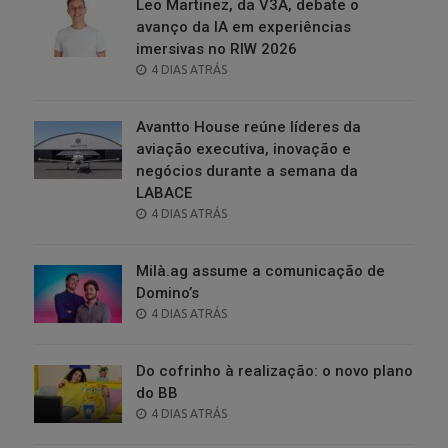
Leo Martinez, da V3A, debate o
avanço da IA em experiências
imersivas no RIW 2026
POSTED
4 DIAS ATRÁS
ON
Avantto House reúne líderes da
aviação executiva, inovação e
negócios durante a semana da
LABACE
POSTED
4 DIAS ATRÁS
ON
Milà.ag assume a comunicação de
Domino’s
POSTED
4 DIAS ATRÁS
ON
Do cofrinho à realização: o novo plano
do BB
POSTED
4 DIAS ATRÁS
ON