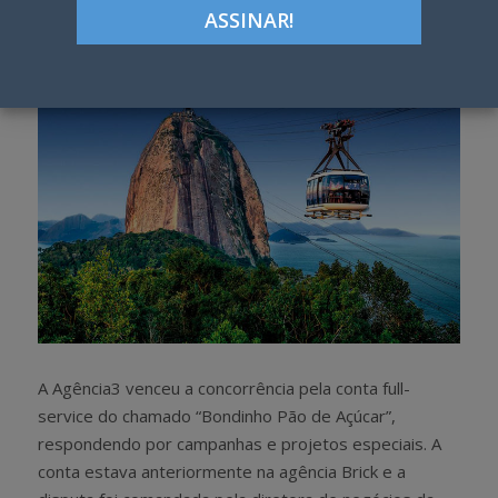
h
w
a
e
r
e
e
t
A Agência3 venceu a concorrência pela conta full-
service do chamado “Bondinho Pão de Açúcar”,
respondendo por campanhas e projetos especiais. A
conta estava anteriormente na agência Brick e a