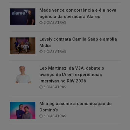
Made vence concorrência e é a nova
agência da operadora Alares
POSTED
2 DIAS ATRÁS
ON
Lovely contrata Camila Saab e amplia
Mídia
POSTED
3 DIAS ATRÁS
ON
Leo Martinez, da V3A, debate o
avanço da IA em experiências
imersivas no RIW 2026
POSTED
3 DIAS ATRÁS
ON
Milà.ag assume a comunicação de
Domino’s
POSTED
3 DIAS ATRÁS
ON