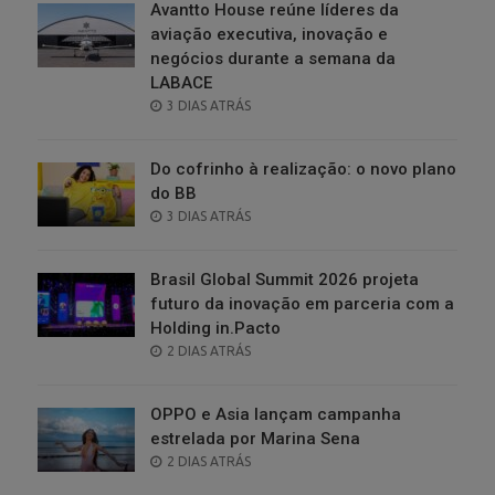
Avantto House reúne líderes da
aviação executiva, inovação e
negócios durante a semana da
LABACE
POSTED
3 DIAS ATRÁS
ON
Do cofrinho à realização: o novo plano
do BB
POSTED
3 DIAS ATRÁS
ON
Brasil Global Summit 2026 projeta
futuro da inovação em parceria com a
Holding in.Pacto
POSTED
2 DIAS ATRÁS
ON
OPPO e Asia lançam campanha
estrelada por Marina Sena
POSTED
2 DIAS ATRÁS
ON