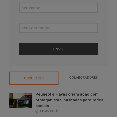
COLABORADORES
POPULARES
Peugeot e Havas criam ação com
protagonistas inusitadas para redes
sociais
POSTED
3 DIAS ATRÁS
ON