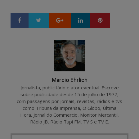
Google+
LinkedIn
Pinterest
S
T
h
w
a
e
r
e
e
t
Marcio Ehrlich
Jornalista, publicitário e ator eventual. Escreve
sobre publicidade desde 15 de julho de 1977,
com passagens por jornais, revistas, rádios e tvs
como Tribuna da Imprensa, O Globo, Última
Hora, Jornal do Commercio, Monitor Mercantil,
Rádio JB, Rádio Tupi FM, TV S e TV E.
Post