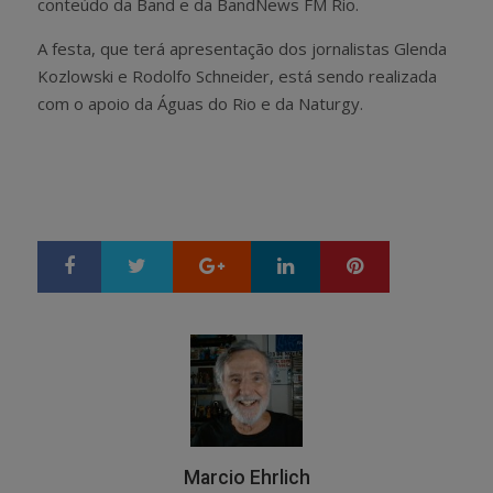
conteúdo da Band e da BandNews FM Rio.
A festa, que terá apresentação dos jornalistas Glenda
Kozlowski e Rodolfo Schneider, está sendo realizada
com o apoio da Águas do Rio e da Naturgy.
Google+
LinkedIn
Pinterest
S
T
h
w
a
e
r
e
e
t
Marcio Ehrlich