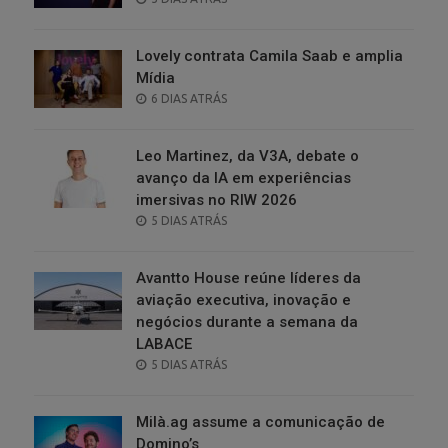
ON
Lovely contrata Camila Saab e amplia
Mídia
POSTED
6 DIAS ATRÁS
ON
Leo Martinez, da V3A, debate o
avanço da IA em experiências
imersivas no RIW 2026
POSTED
5 DIAS ATRÁS
ON
Avantto House reúne líderes da
aviação executiva, inovação e
negócios durante a semana da
LABACE
POSTED
5 DIAS ATRÁS
ON
Milà.ag assume a comunicação de
Domino’s