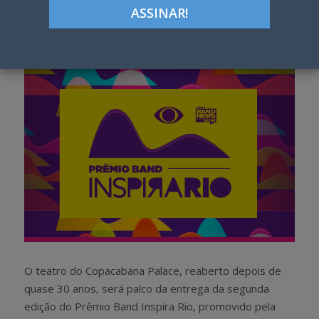
Google+
LinkedIn
Pinterest
S
T
h
w
a
e
r
e
e
t
O teatro do Copacabana Palace, reaberto depois de
quase 30 anos, será palco da entrega da segunda
edição do Prêmio Band Inspira Rio, promovido pela