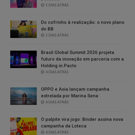
POSTED
5 DIAS ATRÁS
ON
Do cofrinho à realização: o novo plano
do BB
POSTED
5 DIAS ATRÁS
ON
Brasil Global Summit 2026 projeta
futuro da inovação em parceria com a
Holding in.Pacto
POSTED
4 DIAS ATRÁS
ON
OPPO e Asia lançam campanha
estrelada por Marina Sena
POSTED
4 DIAS ATRÁS
ON
O palpite vira jogo: Binder assina nova
campanha da Loteca
POSTED
4 DIAS ATRÁS