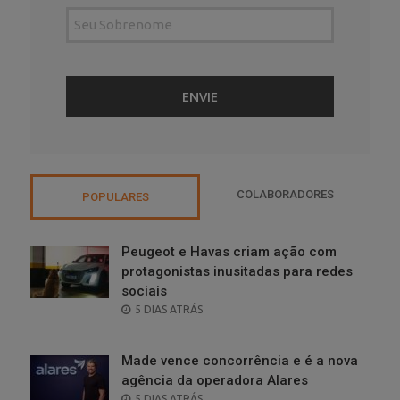
COLABORADORES
POPULARES
Peugeot e Havas criam ação com
protagonistas inusitadas para redes
sociais
POSTED
5 DIAS ATRÁS
ON
Made vence concorrência e é a nova
agência da operadora Alares
POSTED
5 DIAS ATRÁS