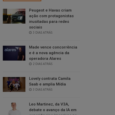
Peugeot e Havas criam
ação com protagonistas
inusitadas para redes
sociais
POSTED
3 DIAS ATRÁS
ON
Made vence concorrência
e é a nova agência da
operadora Alares
POSTED
2 DIAS ATRÁS
ON
Lovely contrata Camila
Saab e amplia Mídia
POSTED
3 DIAS ATRÁS
ON
Leo Martinez, da V3A,
debate o avanço da IA em