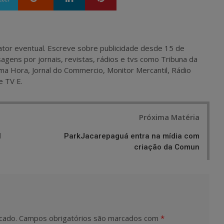
 e ator eventual. Escreve sobre publicidade desde 15 de
agens por jornais, revistas, rádios e tvs como Tribuna da
ma Hora, Jornal do Commercio, Monitor Mercantil, Rádio
e TV E.
Próxima Matéria
l
ParkJacarepaguá entra na mídia com
criação da Comun
cado.
Campos obrigatórios são marcados com
*