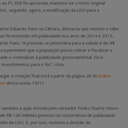
o PL 638 foi aprovada, manteve-se o texto original
tor, seguindo, agora, a modificação da LDO para a
overno Eduardo Paes na Câmara, destacou que mesmo o valor
que foi investido em publicidade nos anos de 2014 e 2015,
rdo Paes. “A previsão orçamentária para a cidade é de R$
tura permitem que a população possa cobrar e fiscalizar o
de e criminalizar a publicidade governamental. Ela é
 investimentos para o Rio”, citou.
gar à votação final está a partir da página 28 do
Diário
iro
desta sexta, 19/11.
do também a ação movida pelo vereador Pedro Duarte (Novo-
l de R$ 126 milhões prevista na concorrência de publicidade
ite da LDO. E, por isso, motivou a decisão do