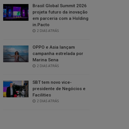
Brasil Global Summit 2026
projeta futuro da inovação
em parceria com a Holding
in.Pacto
POSTED
2 DIAS ATRÁS
ON
OPPO e Asia lançam
campanha estrelada por
Marina Sena
POSTED
2 DIAS ATRÁS
ON
SBT tem novo vice-
presidente de Negócios e
Facilities
POSTED
2 DIAS ATRÁS
ON