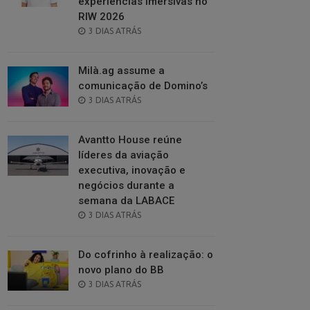
experiências imersivas no
RIW 2026
POSTED
3 DIAS ATRÁS
ON
Milà.ag assume a
comunicação de Domino’s
POSTED
3 DIAS ATRÁS
ON
Avantto House reúne
líderes da aviação
executiva, inovação e
negócios durante a
semana da LABACE
POSTED
3 DIAS ATRÁS
ON
Do cofrinho à realização: o
novo plano do BB
POSTED
3 DIAS ATRÁS
ON