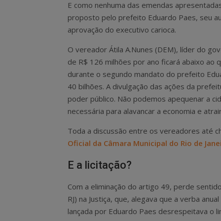
E como nenhuma das emendas apresentadas a
proposto pelo prefeito Eduardo Paes, seu au
aprovação do executivo carioca.
O vereador Átila A.Nunes (DEM), líder do g
de R$ 126 milhões por ano ficará abaixo ao 
durante o segundo mandato do prefeito Edua
40 bilhões. A divulgação das ações da prefei
poder público. Não podemos apequenar a cida
necessária para alavancar a economia e atrair
Toda a discussão entre os vereadores até che
Oficial da Câmara Municipal do Rio de Jane
E a licitação?
Com a eliminação do artigo 49, perde senti
RJ) na Justiça, que, alegava que a verba anua
lançada por Eduardo Paes desrespeitava o lim