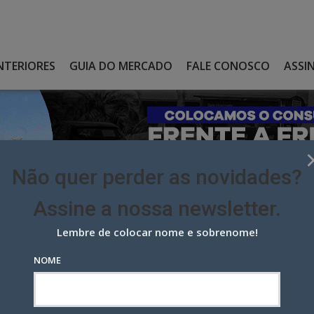
NTERIORES
GUIA DO MERCADO
FALE CONOSCO
ASSI
Não quer perder as novidades?
Assine a nossa newsletter.
Lembre de colocar nome e sobrenome!
 LIMITE À PUBLICIDADE DA PREFEITURA DO RIO
NOME
mite à publicidade da