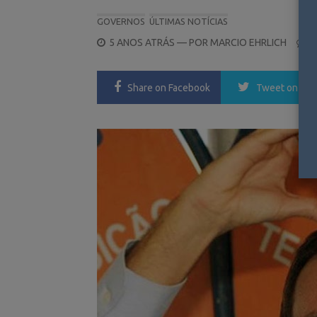
GOVERNOS
ÚLTIMAS NOTÍCIAS
POSTED
5 ANOS ATRÁS
— POR
MARCIO EHRLICH
0
ON
Share
on Facebook
Tweet
on Twi