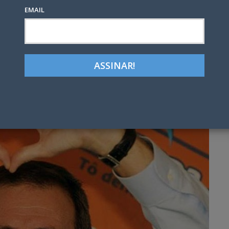
EMAIL
Google+
LinkedIn
Pinterest
tter