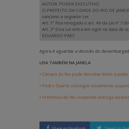
AUTOR: PODER EXECUTIVO.
O PREFEITO DA CIDADE DO RIO DE JANEIRO,
sanciono a seguinte Lei:
Art. 1º Fica revogado o art. 49 da Lei nº 7.0
Art. 2º Esta Lei entra em vigor na data de s
EDUARDO PAES
Agora é aguardar a decisão do desembargad
LEIA TAMBÉM NA JANELA
•
Câmara do Rio pode derrubar limite à public
•
Pedro Duarte consegue novamente suspende
•
Prefeitura do Rio suspende entrega da lici
Share
on Facebook
Tweet
on Twi