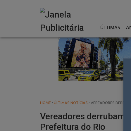
Skip
to
content
ÚLTIMAS
A
›
›
HOME
ÚLTIMAS NOTÍCIAS
VEREADORES DERRUBAM
Vereadores derrubam li
Prefeitura do Rio