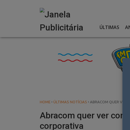
Skip
to
content
ÚLTIMAS
A
›
›
HOME
ÚLTIMAS NOTÍCIAS
ABRACOM QUER VER C
Abracom quer ver conco
corporativa