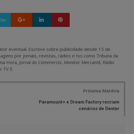
Google+
LinkedIn
Pinterest
tter
 e ator eventual. Escreve sobre publicidade desde 15 de
agens por jornais, revistas, rádios e tvs como Tribuna da
ma Hora, Jornal do Commercio, Monitor Mercantil, Rádio
e TV E.
Próxima Matéria
Paramount+ e Dream Factory recriam
cenários de Dexter