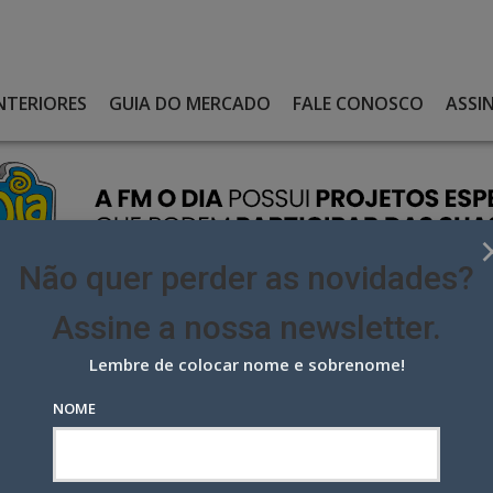
NTERIORES
GUIA DO MERCADO
FALE CONOSCO
ASSI
Não quer perder as novidades?
Assine a nossa newsletter.
Lembre de colocar nome e sobrenome!
ONCORRÊNCIAS MAIS JUSTAS NA ÁREA CORPORATIVA
NOME
rrências mais justas na área