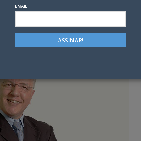
EMAIL
Google+
LinkedIn
Pinterest
tter