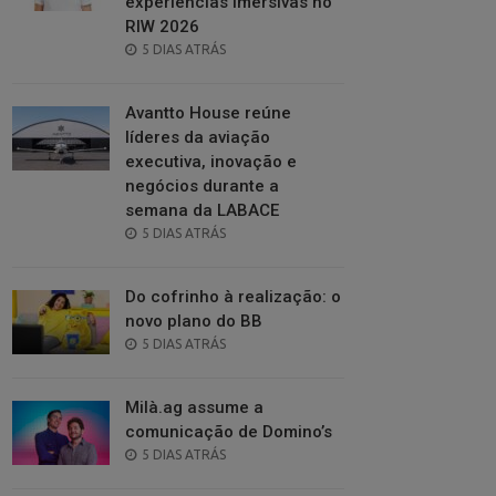
experiências imersivas no
RIW 2026
POSTED
5 DIAS ATRÁS
ON
Avantto House reúne
líderes da aviação
executiva, inovação e
negócios durante a
semana da LABACE
POSTED
5 DIAS ATRÁS
ON
Do cofrinho à realização: o
novo plano do BB
POSTED
5 DIAS ATRÁS
ON
Milà.ag assume a
comunicação de Domino’s
POSTED
5 DIAS ATRÁS
ON