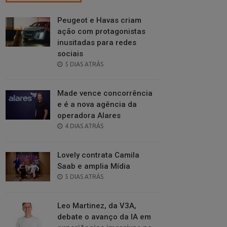
Peugeot e Havas criam
ação com protagonistas
inusitadas para redes
sociais
POSTED
5 DIAS ATRÁS
ON
Made vence concorrência
e é a nova agência da
operadora Alares
POSTED
4 DIAS ATRÁS
ON
Lovely contrata Camila
Saab e amplia Mídia
POSTED
5 DIAS ATRÁS
ON
Leo Martinez, da V3A,
debate o avanço da IA em