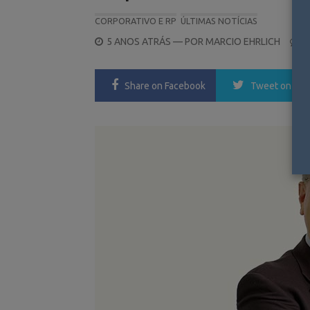
CORPORATIVO E RP
ÚLTIMAS NOTÍCIAS
POSTED
5 ANOS ATRÁS
— POR
MARCIO EHRLICH
0
ON
Share
on Facebook
Tweet
on Twi