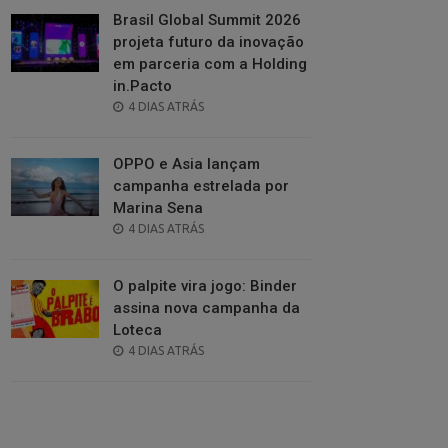
Brasil Global Summit 2026
projeta futuro da inovação
em parceria com a Holding
in.Pacto
POSTED
4 DIAS ATRÁS
ON
OPPO e Asia lançam
campanha estrelada por
Marina Sena
POSTED
4 DIAS ATRÁS
ON
O palpite vira jogo: Binder
assina nova campanha da
Loteca
POSTED
4 DIAS ATRÁS
ON