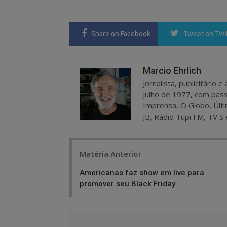
Share
on Facebook
Tweet
on Twi
Marcio Ehrlich
Jornalista, publicitário
julho de 1977, com pass
Imprensa, O Globo, Últi
JB, Rádio Tupi FM, TV S 
Post
Matéria Anterior
navigation
Americanas faz show em live para
promover seu Black Friday