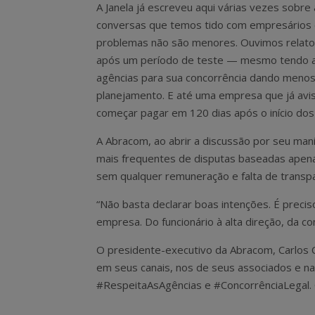
A Janela já escreveu aqui várias vezes sobre
conversas que temos tido com empresários da
problemas não são menores. Ouvimos relatos 
após um período de teste — mesmo tendo a f
agências para sua concorrência dando meno
planejamento. E até uma empresa que já avi
começar pagar em 120 dias após o início dos
A Abracom, ao abrir a discussão por seu mani
mais frequentes de disputas baseadas apen
sem qualquer remuneração e falta de transpa
“Não basta declarar boas intenções. É precis
empresa. Do funcionário à alta direção, da 
O presidente-executivo da Abracom, Carlos Ca
em seus canais, nos de seus associados e na 
#RespeitaAsAgências e #ConcorrênciaLegal. 