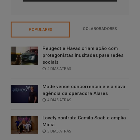
COLABORADORES
POPULARES
Peugeot e Havas criam ação com
protagonistas inusitadas para redes
sociais
POSTED
4 DIAS ATRÁS
ON
Made vence concorrência e é a nova
agência da operadora Alares
POSTED
4 DIAS ATRÁS
ON
Lovely contrata Camila Saab e amplia
Mídia
POSTED
5 DIAS ATRÁS
ON