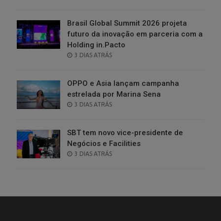
ON
Brasil Global Summit 2026 projeta
futuro da inovação em parceria com a
Holding in.Pacto
POSTED
3 DIAS ATRÁS
ON
OPPO e Asia lançam campanha
estrelada por Marina Sena
POSTED
3 DIAS ATRÁS
ON
SBT tem novo vice-presidente de
Negócios e Facilities
POSTED
3 DIAS ATRÁS
ON