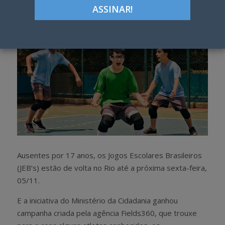
h
w
a
e
r
e
e
t
Ausentes por 17 anos, os Jogos Escolares Brasileiros
(JEB’s) estão de volta no Rio até a próxima sexta-feira,
05/11.
E a iniciativa do Ministério da Cidadania ganhou
campanha criada pela agência Fields360, que trouxe