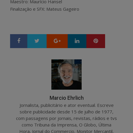
Maestro: Maurício Hansel
Finalização e SFX: Mateus Gageiro
Google+
LinkedIn
Pinterest
S
T
h
w
a
e
r
e
e
t
Marcio Ehrlich
Jornalista, publicitário e ator eventual. Escreve
sobre publicidade desde 15 de julho de 1977,
com passagens por jornais, revistas, rádios e tvs
como Tribuna da Imprensa, O Globo, Última
Hora, Jornal do Commercio, Monitor Mercantil,