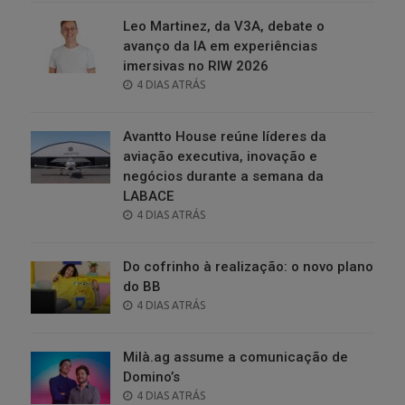
Leo Martinez, da V3A, debate o
avanço da IA em experiências
imersivas no RIW 2026
POSTED
4 DIAS ATRÁS
ON
Avantto House reúne líderes da
aviação executiva, inovação e
negócios durante a semana da
LABACE
POSTED
4 DIAS ATRÁS
ON
Do cofrinho à realização: o novo plano
do BB
POSTED
4 DIAS ATRÁS
ON
Milà.ag assume a comunicação de
Domino’s
POSTED
4 DIAS ATRÁS