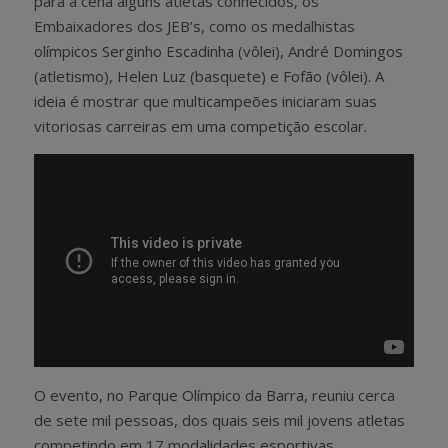
para a cena alguns atletas conhecidos, os
Embaixadores dos JEB’s, como os medalhistas
olímpicos Serginho Escadinha (vôlei), André Domingos
(atletismo), Helen Luz (basquete) e Fofão (vôlei). A
ideia é mostrar que multicampeões iniciaram suas
vitoriosas carreiras em uma competição escolar.
O evento, no Parque Olímpico da Barra, reuniu cerca
de sete mil pessoas, dos quais seis mil jovens atletas
competindo em 17 modalidades esportivas.