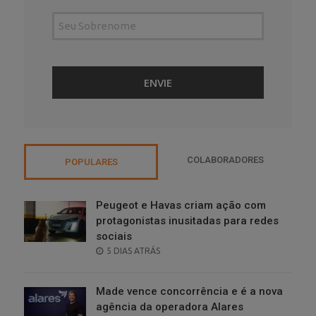
COLABORADORES
POPULARES
Peugeot e Havas criam ação com
protagonistas inusitadas para redes
sociais
POSTED
5 DIAS ATRÁS
ON
Made vence concorrência e é a nova
agência da operadora Alares