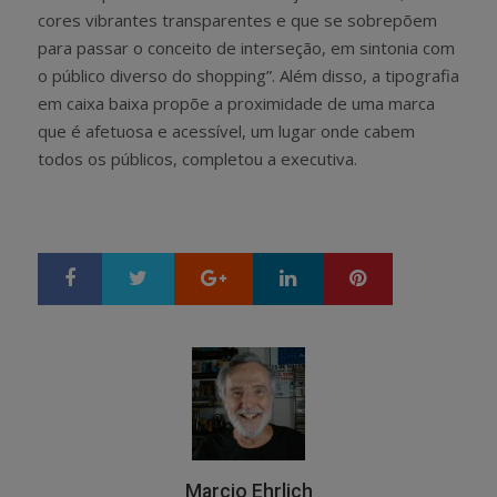
cores vibrantes transparentes e que se sobrepõem
para passar o conceito de interseção, em sintonia com
o público diverso do shopping”. Além disso, a tipografia
em caixa baixa propõe a proximidade de uma marca
que é afetuosa e acessível, um lugar onde cabem
todos os públicos, completou a executiva.
Google+
LinkedIn
Pinterest
S
T
h
w
a
e
r
e
e
t
Marcio Ehrlich