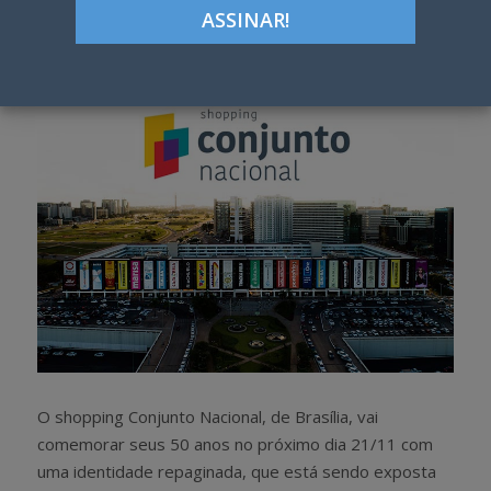
Google+
LinkedIn
Pinterest
S
T
h
w
a
e
r
e
e
t
O shopping Conjunto Nacional, de Brasília, vai
comemorar seus 50 anos no próximo dia 21/11 com
uma identidade repaginada, que está sendo exposta