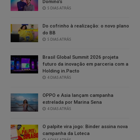
Domino’s
POSTED
5 DIAS ATRÁS
ON
Do cofrinho à realização: o novo plano
do BB
POSTED
5 DIAS ATRÁS
ON
Brasil Global Summit 2026 projeta
futuro da inovação em parceria com a
Holding in.Pacto
POSTED
4 DIAS ATRÁS
ON
OPPO e Asia lançam campanha
estrelada por Marina Sena
POSTED
4 DIAS ATRÁS
ON
O palpite vira jogo: Binder assina nova
campanha da Loteca
POSTED
4 DIAS ATRÁS