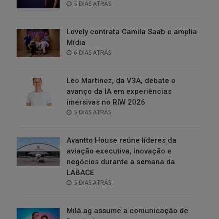
POSTED
5 DIAS ATRÁS
ON
Lovely contrata Camila Saab e amplia
Mídia
POSTED
6 DIAS ATRÁS
ON
Leo Martinez, da V3A, debate o
avanço da IA em experiências
imersivas no RIW 2026
POSTED
5 DIAS ATRÁS
ON
Avantto House reúne líderes da
aviação executiva, inovação e
negócios durante a semana da
LABACE
POSTED
5 DIAS ATRÁS
ON
Milà.ag assume a comunicação de