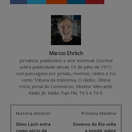
h
w
a
e
r
e
e
t
Marcio Ehrlich
Jornalista, publicitário e ator eventual. Escreve
sobre publicidade desde 15 de julho de 1977,
com passagens por jornais, revistas, rádios e tvs
como Tribuna da Imprensa, O Globo, Última
Hora, Jornal do Commercio, Monitor Mercantil,
Rádio JB, Rádio Tupi FM, TV S e TV E.
Post
Matéria Anterior
Próxima Matéria
navigation
Silvio Lach entra
Governo do Rio volta
como sócio da
a insistir sobre