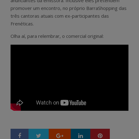
anunciantes da emissora. Inclusive eles pretendem
promover um encontro, no próprio BarraShopping das
três cantoras atuais com ex-participantes das
Frenéticas.
Olha aí, para relembrar, o comercial original:
Google+
LinkedIn
Pinterest
S
T