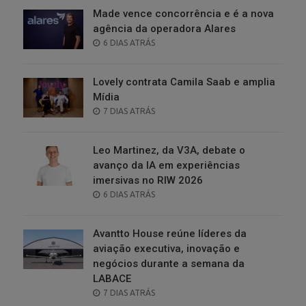
Made vence concorrência e é a nova
agência da operadora Alares
POSTED
6 DIAS ATRÁS
ON
Lovely contrata Camila Saab e amplia
Mídia
POSTED
7 DIAS ATRÁS
ON
Leo Martinez, da V3A, debate o
avanço da IA em experiências
imersivas no RIW 2026
POSTED
6 DIAS ATRÁS
ON
Avantto House reúne líderes da
aviação executiva, inovação e
negócios durante a semana da
LABACE
POSTED
7 DIAS ATRÁS
ON