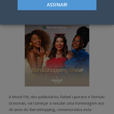
Google+
LinkedIn
Pinterest
S
T
h
w
a
e
r
e
e
t
A Mood FM, dos publicitários Rafael Liporace e Romulo
Groisman, vai começar a veicular uma homenagem aos
40 anos do BarraShopping, comemorados esta