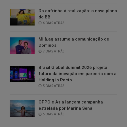
Do cofrinho à realização: o novo plano
do BB
POSTED
6 DIAS ATRÁS
ON
Milà.ag assume a comunicação de
Domino’s
POSTED
7 DIAS ATRÁS
ON
Brasil Global Summit 2026 projeta
futuro da inovação em parceria com a
Holding in.Pacto
POSTED
5 DIAS ATRÁS
ON
OPPO e Asia lançam campanha
estrelada por Marina Sena
POSTED
5 DIAS ATRÁS
ON