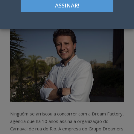
Google+
LinkedIn
Pinterest
S
T
h
w
a
e
r
e
e
t
Ninguém se arriscou a concorrer com a Dream Factory,
agência que há 10 anos assina a organização do
Carnaval de rua do Rio. A empresa do Grupo Dreamers