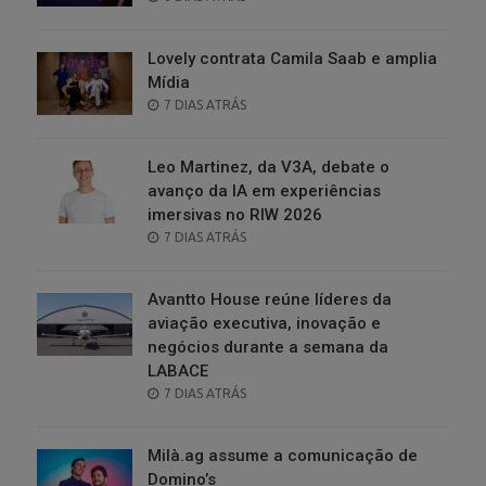
ON
Lovely contrata Camila Saab e amplia
Mídia
POSTED
7 DIAS ATRÁS
ON
Leo Martinez, da V3A, debate o
avanço da IA em experiências
imersivas no RIW 2026
POSTED
7 DIAS ATRÁS
ON
Avantto House reúne líderes da
aviação executiva, inovação e
negócios durante a semana da
LABACE
POSTED
7 DIAS ATRÁS
ON
Milà.ag assume a comunicação de
Domino’s