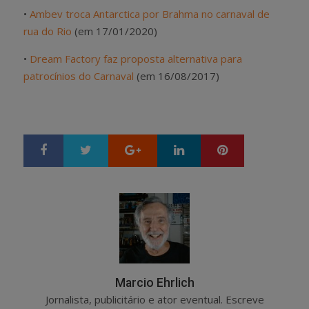
•
Ambev troca Antarctica por Brahma no carnaval de
rua do Rio
(em 17/01/2020)
•
Dream Factory faz proposta alternativa para
patrocínios do Carnaval
(em 16/08/2017)
Google+
LinkedIn
Pinterest
S
T
h
w
a
e
r
e
e
t
Marcio Ehrlich
Jornalista, publicitário e ator eventual. Escreve