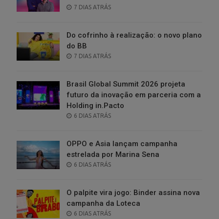
POSTED
7 DIAS ATRÁS
ON
Do cofrinho à realização: o novo plano
do BB
POSTED
7 DIAS ATRÁS
ON
Brasil Global Summit 2026 projeta
futuro da inovação em parceria com a
Holding in.Pacto
POSTED
6 DIAS ATRÁS
ON
OPPO e Asia lançam campanha
estrelada por Marina Sena
POSTED
6 DIAS ATRÁS
ON
O palpite vira jogo: Binder assina nova
campanha da Loteca
POSTED
6 DIAS ATRÁS