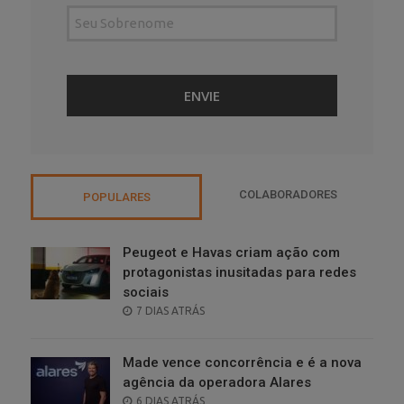
COLABORADORES
POPULARES
Peugeot e Havas criam ação com
protagonistas inusitadas para redes
sociais
POSTED
7 DIAS ATRÁS
ON
Made vence concorrência e é a nova
agência da operadora Alares
POSTED
6 DIAS ATRÁS